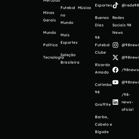
Mercado
Esportes
@rede98o
Futebol
Música
Minas
no
Buenos
Redes
Gerais
Mundo
Días
Sociais 98
Mundo
News
Mais
98
Esportes
Política
Futebol
@98newso
Clube
Seleção
Tecnologia
@98newso
Brasileira
Ricardo
/98newso
Amado
@98newso
Catimba
98
/98-
news-
Graffite
oficial
Barba,
Cabelo e
Bigode