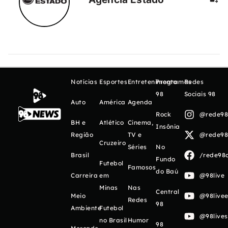
Notícias
Esportes
Entretenimento
Programas
Redes
98
Sociais 98
Auto
América
Agenda
Rock
@rede98o
BH e
Atlético
Cinema,
Insônia
Região
TV e
@rede98o
Cruzeiro
Séries
No
Brasil
/rede98o
Fundo
Futebol
Famosos
do Baú
Carreira
em
@98live
Minas
Nas
Central
Meio
@98livee
Redes
98
Ambiente
Futebol
@98live
no Brasil
Humor
98