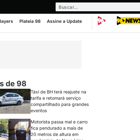
layers
Plateia 98
Assine a Update
s de 98
Táxi de BH terá reajuste na
tarifa e retomará serviço
compartilhado para grandes
eventos
Motorista passa mal e carro
fica pendurado a mais de
20 metros de altura em