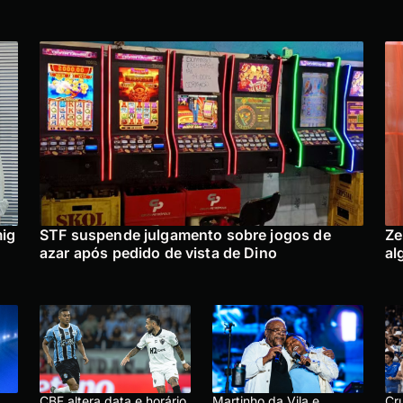
mig
STF suspende julgamento sobre jogos de
Ze
azar após pedido de vista de Dino
al
CBF altera data e horário
Martinho da Vila e
Cru