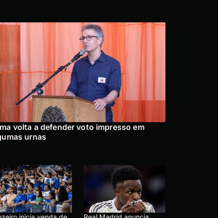
ma volta a defender voto impresso em
gumas urnas
zeiro inicia venda de
Real Madrid anuncia