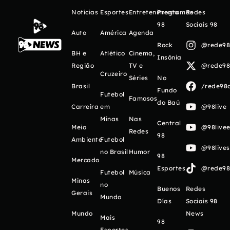
Notícias
Esportes
Entretenimento
Programas
Redes
98
Sociais 98
Auto
América
Agenda
Rock
@rede98o
BH e
Atlético
Cinema,
Insônia
Região
TV e
@rede98o
Cruzeiro
Séries
No
Brasil
/rede98o
Fundo
Futebol
Famosos
do Baú
Carreira
em
@98live
Minas
Nas
Central
Meio
@98livee
Redes
98
Ambiente
Futebol
@98live
no Brasil
Humor
98
Mercado
Esportes
@rede98o
Futebol
Música
Minas
no
Buenos
Redes
Gerais
Mundo
Días
Sociais 98
Mundo
News
Mais
98
Esportes