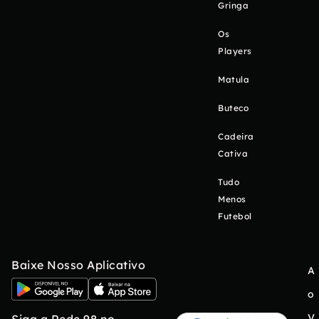
Gringa
Os
Players
Matula
Buteco
Cadeira
Cativa
Tudo
Menos
Futebol
Baixe Nosso Aplicativo
A
o
V
Siga a Rede 98 no