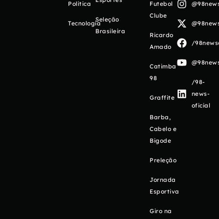
Política
Futebol
@98newso
Clube
Seleção
Tecnologia
@98newso
Brasileira
Ricardo
/98newso
Amado
@98newso
Catimba
98
/98-
news-
Graffite
oficial
Barba,
Cabelo e
Bigode
Preleção
Jornada
Esportiva
Giro na