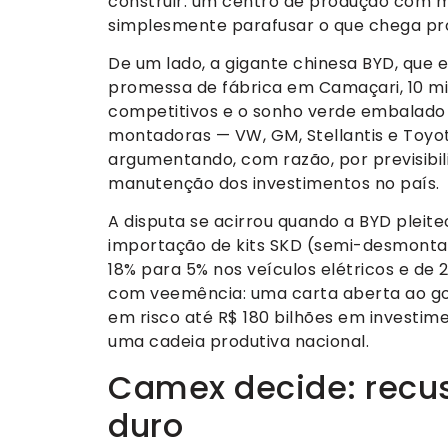
construir: um centro de produção com 
simplesmente parafusar o que chega pro
De um lado, a gigante chinesa BYD, que e
promessa de fábrica em Camaçari, 10 mil
competitivos e o sonho verde embalado em
montadoras — VW, GM, Stellantis e Toyo
argumentando, com razão, por previsibil
manutenção dos investimentos no país.
A disputa se acirrou quando a BYD pleit
importação de kits SKD (semi-desmont
18% para 5% nos veículos elétricos e de
com veemência: uma carta aberta ao go
em risco até R$ 180 bilhões em investime
uma cadeia produtiva nacional.
Camex decide: recus
duro