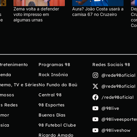
Zema volta a defender
Aura? João Costa usará a
De
s
voto impresso em
camisa 67 no Cruzeiro
Cru
de
algumas urnas
co
Co
tretenimento
Programas 98
Redes Sociais 98
enda
Rock Insônia
@rede98oficial
nema, TV e Séries
No Fundo do Baú
@rede98oficial
mosos
Central 98
/rede98oficial
s Redes
98 Esportes
@98live
umor
Buenos Días
@98liveesporte
sica
98 Futebol Clube
@98liveshow
Ricardo Amado