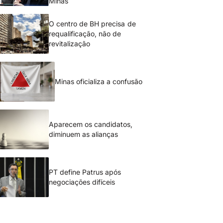
Minas
O centro de BH precisa de
requalificação, não de
revitalização
Minas oficializa a confusão
Aparecem os candidatos,
diminuem as alianças
PT define Patrus após
negociações difíceis