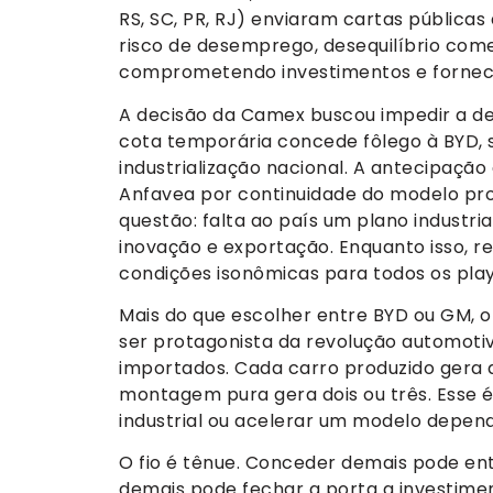
RS, SC, PR, RJ) enviaram cartas públicas
risco de desemprego, desequilíbrio come
comprometendo investimentos e fornece
A decisão da Camex buscou impedir a d
cota temporária concede fôlego à BYD,
industrialização nacional. A antecipaçã
Anfavea por continuidade do modelo prod
questão: falta ao país um plano industria
inovação e exportação. Enquanto isso, r
condições isonômicas para todos os play
Mais do que escolher entre BYD ou GM, o 
ser protagonista da revolução automot
importados. Cada carro produzido gera 
montagem pura gera dois ou três. Esse é
industrial ou acelerar um modelo depen
O fio é tênue. Conceder demais pode ente
demais pode fechar a porta a investimen