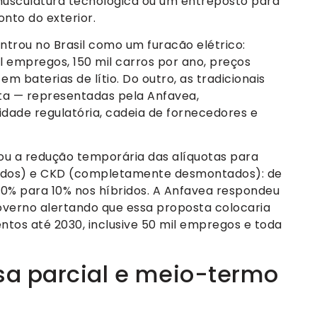
musculatura tecnológica ou um entreposto para
nto do exterior.
ntrou no Brasil como um furacão elétrico:
 empregos, 150 mil carros por ano, preços
 baterias de lítio. Do outro, as tradicionais
ta — representadas pela Anfavea,
idade regulatória, cadeia de fornecedores e
eou a redução temporária das alíquotas para
ados) e CKD (completamente desmontados): de
 20% para 10% nos híbridos. A Anfavea respondeu
verno alertando que essa proposta colocaria
ntos até 2030, inclusive 50 mil empregos e toda
a parcial e meio-termo