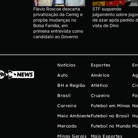
Flávio Roscoe descarta
STF suspende
privatização da Cemig e
julgamento sobre jogo
propõe mudanças no
de azar após pedido 
Bolsa Família, em
vista de Dino
primeira entrevista como
candidato ao Governo
Notícias
Esportes
En
Auto
América
Ag
BH e Região
Atlético
Ci
Brasil
Cruzeiro
Fa
Carreira
Futebol em Minas
Na
Meio Ambiente
Futebol no Brasil
H
Mercado
Futebol no Mundo
Mú
Minas Gerais
Mais Esportes