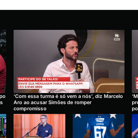
upo
‘Com essa turma é só vem a nós’, diz Marcelo
‘M
is
Aro ao acusar Simões de romper
pr
compromisso
po