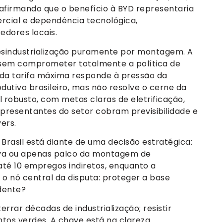
 afirmando que o benefício à BYD representaria
rcial e dependência tecnológica,
dores locais.
esindustrialização puramente por montagem. A
 sem comprometer totalmente a política de
o da tarifa máxima responde à pressão da
utivo brasileiro, mas não resolve o cerne da
l robusto, com metas claras de eletrificação,
epresentantes do setor cobram previsibilidade e
ers.
Brasil está diante de uma decisão estratégica:
iva ou apenas palco da montagem de
até 10 empregos indiretos, enquanto a
 o nó central da disputa: proteger a base
dente?
rrar décadas de industrialização; resistir
tos verdes. A chave está na clareza