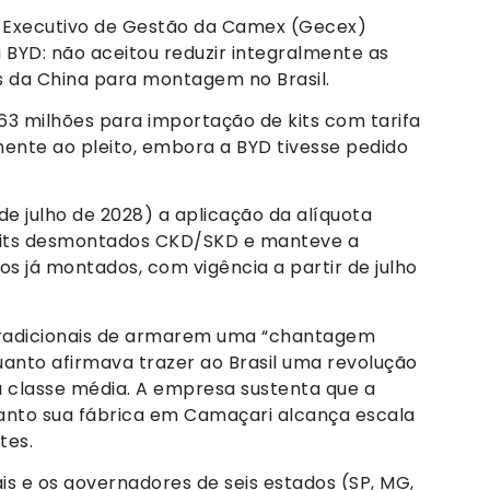
tê Executivo de Gestão da Camex (Gecex)
a BYD: não aceitou reduzir integralmente as
s da China para montagem no Brasil.
 milhões para importação de kits com tarifa
ente ao pleito, embora a BYD tivesse pedido
e julho de 2028) a aplicação da alíquota
kits desmontados CKD/SKD e manteve a
s já montados, com vigência a partir de julho
tradicionais de armarem uma “chantagem
anto afirmava trazer ao Brasil uma revolução
 à classe média. A empresa sustenta que a
uanto sua fábrica em Camaçari alcança escala
tes.
is e os governadores de seis estados (SP, MG,