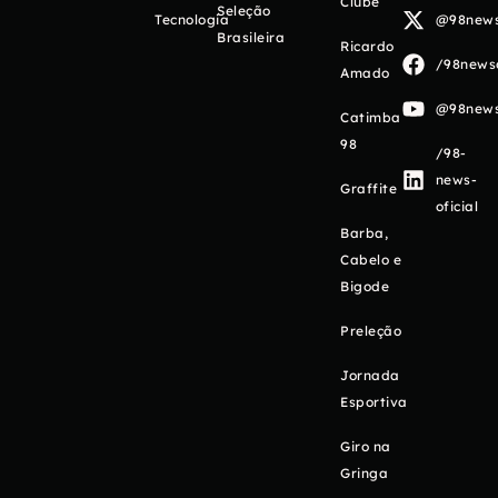
Clube
Seleção
Tecnologia
@98newso
Brasileira
Ricardo
/98newso
Amado
@98newso
Catimba
98
/98-
news-
Graffite
oficial
Barba,
Cabelo e
Bigode
Preleção
Jornada
Esportiva
Giro na
Gringa