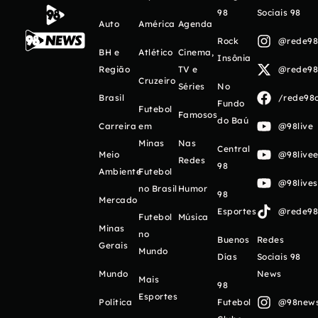
98
Sociais 98
Auto
América
Agenda
Rock
@rede98o
BH e
Atlético
Cinema,
Insônia
Região
TV e
@rede98o
Cruzeiro
Séries
No
Brasil
/rede98o
Fundo
Futebol
Famosos
do Baú
Carreira
em
@98live
Minas
Nas
Central
Meio
@98livee
Redes
98
Ambiente
Futebol
@98live
no Brasil
Humor
98
Mercado
Esportes
@rede98o
Futebol
Música
Minas
no
Buenos
Redes
Gerais
Mundo
Días
Sociais 98
Mundo
News
Mais
98
Esportes
Política
Futebol
@98newso