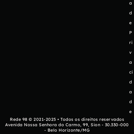
a
d
e
P
ri
v
a
ci
d
a
d
e
Rede 98 © 2021-2025 • Todos os direitos reservados
Avenida Nossa Senhora do Carmo, 99, Sion - 30.330-000
- Belo Horizonte/MG