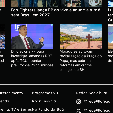
e
Foo Fighters lança EP ao vivo e anuncia turnê
Lu
sem Brasil em 2027
re
Cr
l
Dino aciona PF para
Moradores aprovam
El
ra
investigar ‘emendas PIX’
revitalização da Praça do
ór
sol
após TCU apontar
Papa, mas cobram
de
prejuízo de R$ 55 milhões
reformas em outros
espaços de BH
tretenimento
Programas 98
Redes Sociais 98
enda
Rock Insônia
@rede98oficial
nema, TV e Séries
No Fundo do Baú
@rede98oficial