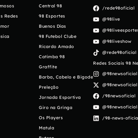
mosos
Central 98
/rede98oficial
s Redes
98 Esportes
@98live
umor
Buenos Días
@98liveesporte
sica
98 Futebol Clube
@98liveshow
Ricardo Amado
@rede98oficial
Catimba 98
Redes Sociais 98 N
Graffite
@98newsoficial
Barba, Cabelo e Bigode
@98newsoficial
Preleção
/98newsoficial
Jornada Esportiva
@98newsoficial
Giro na Gringa
Os Players
/98-news-oficia
Matula
Buteco