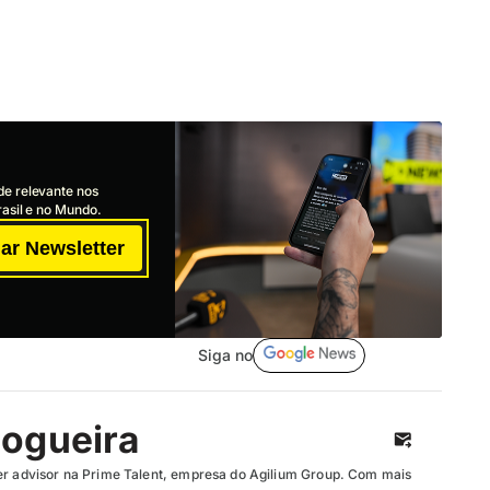
de relevante nos
asil e no Mundo.
ar Newsletter
Siga no
ogueira
er advisor na Prime Talent, empresa do Agilium Group. Com mais