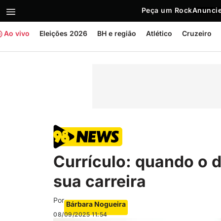
Peça um Rock
Anuncie
Ao vivo
Eleições 2026
BH e região
Atlético
Cruzeiro
Currículo: quando o d
sua carreira
Por
Bárbara Nogueira
08/09/2025
11:54