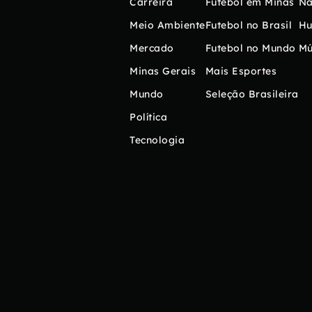
Carreira
Futebol em Minas
Na
Meio Ambiente
Futebol no Brasil
H
Mercado
Futebol no Mundo
Mú
Minas Gerais
Mais Esportes
Mundo
Seleção Brasileira
Política
Tecnologia