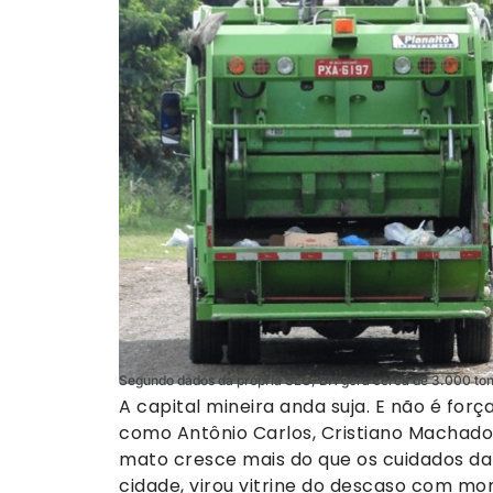
Segundo dados da própria SLU, BH gera cerca de 3.000 tone
A capital mineira anda suja. E não é forç
como Antônio Carlos, Cristiano Machado
mato cresce mais do que os cuidados da P
cidade, virou vitrine do descaso com mo