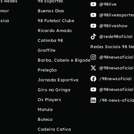
s Redes
98 Esportes
@98live
umor
Buenos Días
@98liveesporte
sica
98 Futebol Clube
@98liveshow
Ricardo Amado
@rede98oficial
Catimba 98
Redes Sociais 98 N
Graffite
@98newsoficial
Barba, Cabelo e Bigode
@98newsoficial
Preleção
/98newsoficial
Jornada Esportiva
@98newsoficial
Giro na Gringa
Os Players
/98-news-oficia
Matula
Buteco
Cadeira Cativa