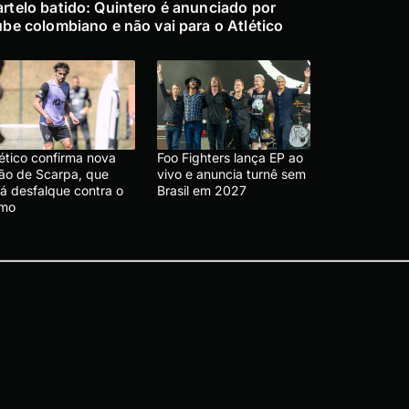
rtelo batido: Quintero é anunciado por
ube colombiano e não vai para o Atlético
lético confirma nova
Foo Fighters lança EP ao
são de Scarpa, que
vivo e anuncia turnê sem
rá desfalque contra o
Brasil em 2027
emo