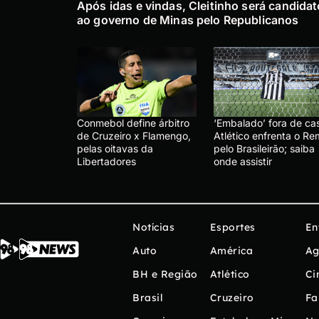
Após idas e vindas, Cleitinho será candidat
ao governo de Minas pelo Republicanos
Conmebol define árbitro
‘Embalado’ fora de ca
de Cruzeiro x Flamengo,
Atlético enfrenta o R
pelas oitavas da
pelo Brasileirão; saiba
Libertadores
onde assistir
Notícias
Esportes
En
Auto
América
Ag
BH e Região
Atlético
Ci
Brasil
Cruzeiro
Fa