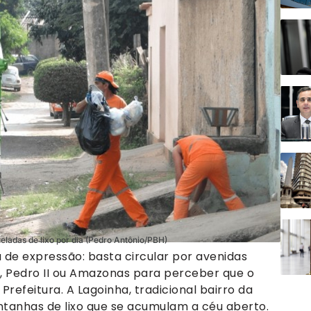
ladas de lixo por dia (Pedro Antônio/PBH)
a de expressão: basta circular por avenidas
, Pedro II ou Amazonas para perceber que o
refeitura. A Lagoinha, tradicional bairro da
ntanhas de lixo que se acumulam a céu aberto.