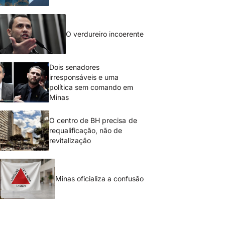
O verdureiro incoerente
Dois senadores
irresponsáveis e uma
política sem comando em
Minas
O centro de BH precisa de
requalificação, não de
revitalização
Minas oficializa a confusão