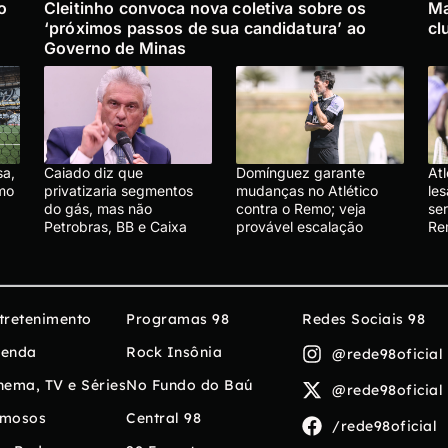
o
Cleitinho convoca nova coletiva sobre os
Ma
‘próximos passos de sua candidatura’ ao
cl
Governo de Minas
sa,
Caiado diz que
Domínguez garante
At
emo
privatizaria segmentos
mudanças no Atlético
le
do gás, mas não
contra o Remo; veja
se
Petrobras, BB e Caixa
provável escalação
R
tretenimento
Programas 98
Redes Sociais 98
enda
Rock Insônia
@rede98oficial
nema, TV e Séries
No Fundo do Baú
@rede98oficial
mosos
Central 98
/rede98oficial