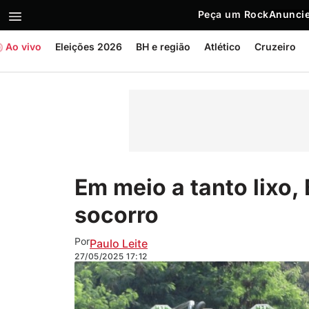
Peça um Rock
Anuncie
Ao vivo
Eleições 2026
BH e região
Atlético
Cruzeiro
Em meio a tanto lixo,
socorro
Por
Paulo Leite
27/05/2025
17:12