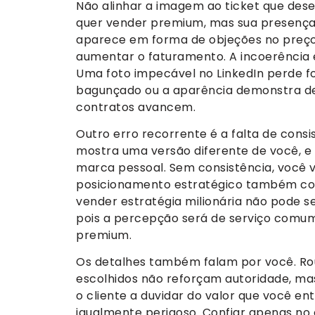
Não alinhar a imagem ao ticket que des
quer vender premium, mas sua presença 
aparece em forma de objeções no preço,
aumentar o faturamento. A incoerência
Uma foto impecável no LinkedIn perde fo
bagunçado ou a aparência demonstra des
contratos avancem.
Outro erro recorrente é a falta de consi
mostra uma versão diferente de você, 
marca pessoal. Sem consistência, você 
posicionamento estratégico também cob
vender estratégia milionária não pode 
pois a percepção será de serviço comum, 
premium.
Os detalhes também falam por você. Ro
escolhidos não reforçam autoridade, mas
o cliente a duvidar do valor que você en
igualmente perigoso. Confiar apenas no c