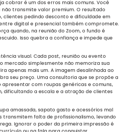
eja cobrar é um dos erros mais comuns. Você
não transmite valor premium. O resultado
 clientes pedindo desconto e dificuldade em
 entre digital e presencial também compromete.
rça quando, na reunião do Zoom, o fundo é
cuido. Isso quebra a confiança e impede que
stência visual. Cada post, reunião ou evento
e o mercado simplesmente não memoriza sua
vira apenas mais um. A imagem desalinhada ao
ra seu preço. Uma consultoria que se propõe a
se apresentar com roupas genéricas e comuns,
dificultando a escala e a atração de clientes
upa amassada, sapato gasto e acessórios mal
 transmitem falta de profissionalismo, levando
trega. Ignorar o poder da primeira impressão é
urrículo ou na fala para conquistar