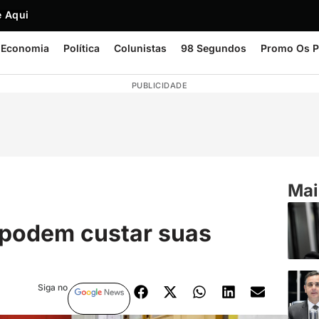
 Aqui
Economia
Política
Colunistas
98 Segundos
Promo Os P
PUBLICIDADE
Mai
 podem custar suas
Siga no