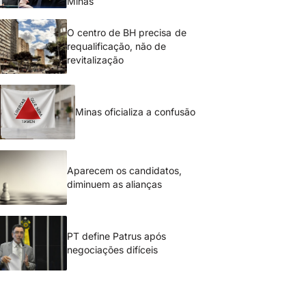
Minas
O centro de BH precisa de
requalificação, não de
revitalização
Minas oficializa a confusão
Aparecem os candidatos,
diminuem as alianças
PT define Patrus após
negociações difíceis