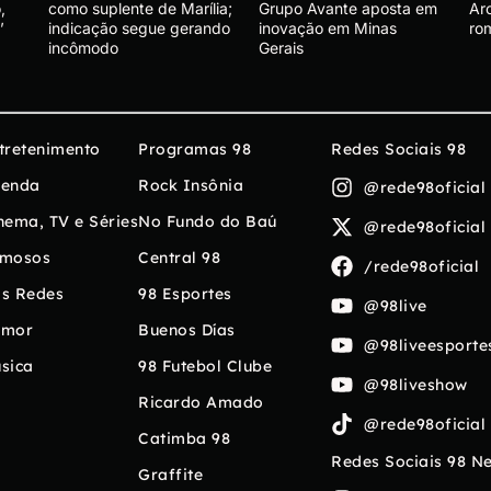
,
como suplente de Marília;
Grupo Avante aposta em
Ar
’
indicação segue gerando
inovação em Minas
ro
incômodo
Gerais
tretenimento
Programas 98
Redes Sociais 98
enda
Rock Insônia
@rede98oficial
nema, TV e Séries
No Fundo do Baú
@rede98oficial
mosos
Central 98
/rede98oficial
s Redes
98 Esportes
@98live
umor
Buenos Días
@98liveesporte
sica
98 Futebol Clube
@98liveshow
Ricardo Amado
@rede98oficial
Catimba 98
Redes Sociais 98 N
Graffite