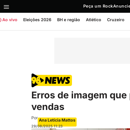
Peça um Rock
Anuncie
Ao vivo
Eleições 2026
BH e região
Atlético
Cruzeiro
Erros de imagem que
vendas
Por
Ana Letícia Mattos
29/08/2025
11:23