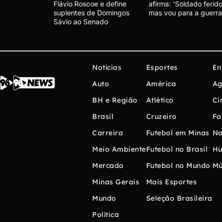
Flávio Roscoe e define
afirma: ‘Soldado ferido
suplentes de Domingos
mas vou para a guerra
Sávio ao Senado
Notícias
Esportes
En
Auto
América
Ag
BH e Região
Atlético
Ci
Brasil
Cruzeiro
Fa
Carreira
Futebol em Minas
Na
Meio Ambiente
Futebol no Brasil
H
Mercado
Futebol no Mundo
Mú
Minas Gerais
Mais Esportes
Mundo
Seleção Brasileira
Política