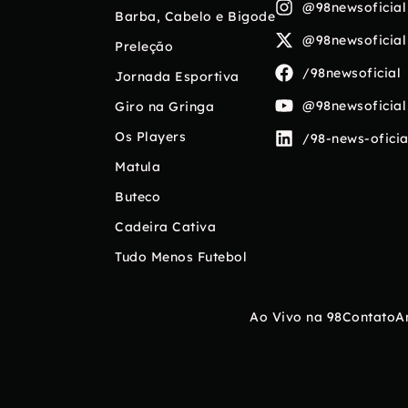
@98newsoficial
Barba, Cabelo e Bigode
@98newsoficial
Preleção
/98newsoficial
Jornada Esportiva
@98newsoficial
Giro na Gringa
Os Players
/98-news-oficia
Matula
Buteco
Cadeira Cativa
Tudo Menos Futebol
Ao Vivo na 98
Contato
A