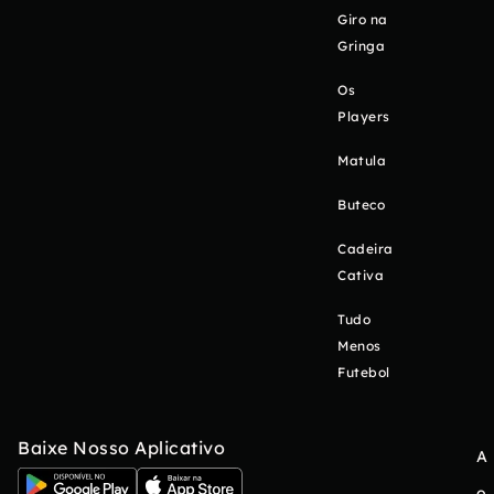
Giro na
Gringa
Os
Players
Matula
Buteco
Cadeira
Cativa
Tudo
Menos
Futebol
Baixe Nosso Aplicativo
A
o