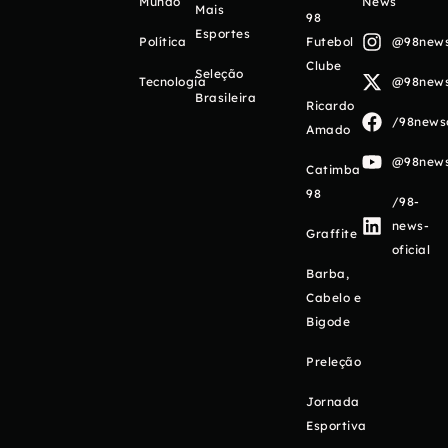
Mundo
News
Mais
98
Esportes
Política
Futebol
@98newso
Clube
Seleção
Tecnologia
@98newso
Brasileira
Ricardo
/98newso
Amado
@98newso
Catimba
98
/98-
news-
Graffite
oficial
Barba,
Cabelo e
Bigode
Preleção
Jornada
Esportiva