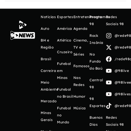
Notícias
Esportes
Entretenimento
Programas
Redes
98
Sociais 98
Auto
América
Agenda
Rock
@rede98o
BH e
Atlético
Cinema,
Insônia
Região
TV e
@rede98o
Cruzeiro
Séries
No
Brasil
/rede98o
Fundo
Futebol
Famosos
do Baú
Carreira
em
@98live
Minas
Nas
Central
Meio
@98livee
Redes
98
Ambiente
Futebol
@98live
no Brasil
Humor
98
Mercado
Esportes
@rede98o
Futebol
Música
Minas
no
Buenos
Redes
Gerais
Mundo
Días
Sociais 98