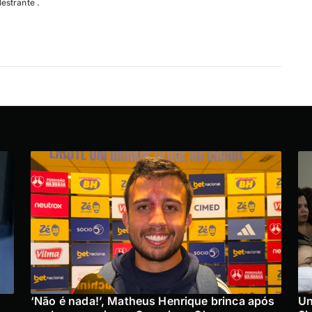
strante .
‘Não é nada!’, Matheus Henrique brinca após
Un