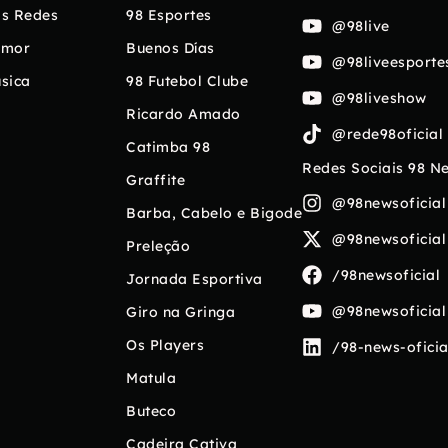
s Redes
98 Esportes
@98live
umor
Buenos Días
@98liveesporte
sica
98 Futebol Clube
@98liveshow
Ricardo Amado
@rede98oficial
Catimba 98
Redes Sociais 98 N
Graffite
@98newsoficial
Barba, Cabelo e Bigode
@98newsoficial
Preleção
/98newsoficial
Jornada Esportiva
@98newsoficial
Giro na Gringa
Os Players
/98-news-oficia
Matula
Buteco
Cadeira Cativa