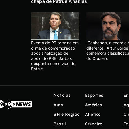
chapa de Patrus Ananias
Evento do PT termina em
‘Ganhando, a energia 
clima de comemoração
diferente’, Artur Jorge
após sinalização de
comemora classificaç
apoio do PSB; Jarbas
do Cruzeiro
desponta como vice de
Patrus
Notícias
Esportes
En
Auto
América
Ag
BH e Região
Atlético
Ci
Brasil
Cruzeiro
Fa