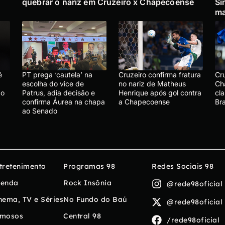
quebrar o nariz em Cruzeiro x Chapecoense
Si
ma
é
PT prega ‘cautela’ na
Cruzeiro confirma fratura
Cr
escolha do vice de
no nariz de Matheus
Ch
ão
Patrus, adia decisão e
Henrique após gol contra
cla
confirma Áurea na chapa
a Chapecoense
Bra
ao Senado
tretenimento
Programas 98
Redes Sociais 98
enda
Rock Insônia
@rede98oficial
nema, TV e Séries
No Fundo do Baú
@rede98oficial
mosos
Central 98
/rede98oficial