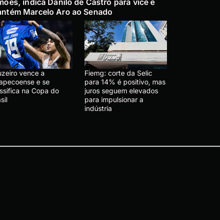
mões, indica Danilo de Castro para vice e
ntém Marcelo Aro ao Senado
uzeiro vence a
Fiemg: corte da Selic
apecoense e se
para 14% é positivo, mas
ssifica na Copa do
juros seguem elevados
sil
para impulsionar a
indústria