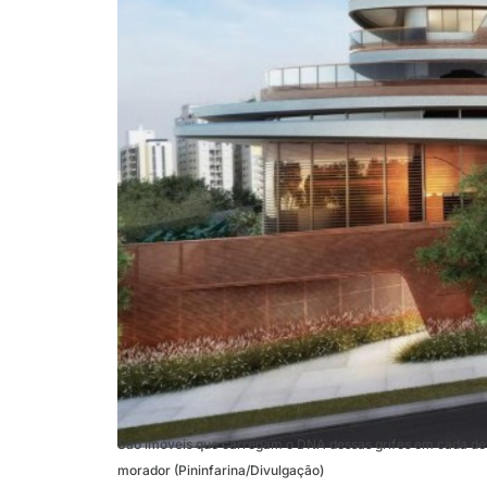
São imóveis que carregam o DNA dessas grifes em cada deta
morador (Pininfarina/Divulgação)