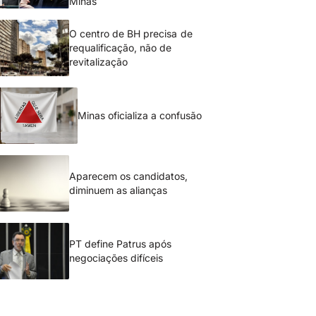
Minas
O centro de BH precisa de
requalificação, não de
revitalização
Minas oficializa a confusão
Aparecem os candidatos,
diminuem as alianças
PT define Patrus após
negociações difíceis