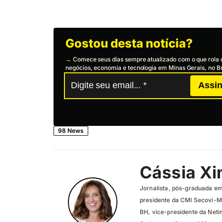
Gostou desta notícia?
→
Comece seus dias sempre atualizado com o que rola 
negócios, economia e tecnologia em Minas Gerais, no Br
Assin
98 News
Cássia X
Jornalista, pós-graduada em
presidente da CMI Secovi-M
BH, vice-presidente da Neti