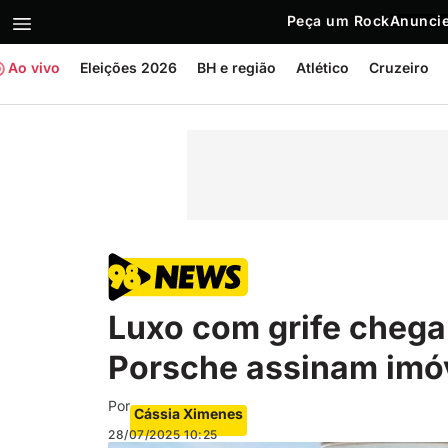
Peça um Rock
Anuncie
Ao vivo
Eleições 2026
BH e região
Atlético
Cruzeiro
Luxo com grife chega 
Porsche assinam imó
Por
Cássia Ximenes
28/07/2025
10:25