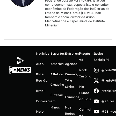
Federal de Juiz de Fora (UFJF), já atuou
como economista, especialista e consultor
econômico da Federação das Indústrias do
Estado de Minas Gerais (FIEMG). Izak
também é sócio-diretor da Axion
Macrofinance e Especialista do Instituto
Millenium.
Notícias
Esportes
Entretenimento
Programas
Redes
98
Sociais 98
Auto
América
Agenda
Rock
@rede98o
BH e
Atlético
Cinema,
Insônia
Região
TV e
@rede98o
Cruzeiro
Séries
No
Brasil
/rede98o
Fundo
Futebol
Famosos
do Baú
Carreira
em
@98live
Minas
Nas
Central
Meio
@98livee
Redes
98