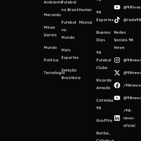
Ambiente
Futebol
@98live
no Brasil
Humor
98
Mercado
Esportes
@rede98o
Futebol
Música
Minas
no
Buenos
Redes
Gerais
Mundo
Días
Sociais 98
Mundo
News
Mais
98
Esportes
Política
Futebol
@98newso
Clube
Seleção
Tecnologia
@98newso
Brasileira
Ricardo
/98newso
Amado
@98newso
Catimba
98
/98-
news-
Graffite
oficial
Barba,
Cabelo e