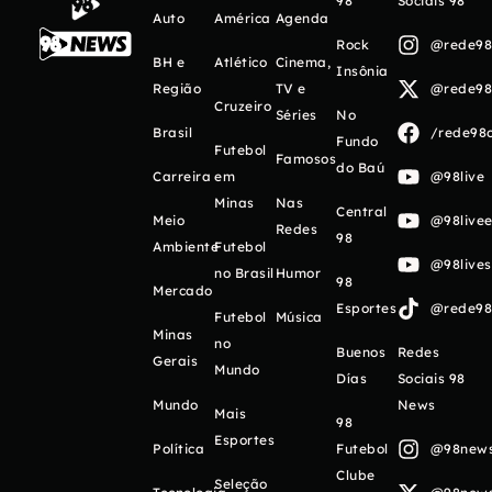
98
Sociais 98
Auto
América
Agenda
Rock
@rede98o
BH e
Atlético
Cinema,
Insônia
Região
TV e
@rede98o
Cruzeiro
Séries
No
Brasil
/rede98o
Fundo
Futebol
Famosos
do Baú
Carreira
em
@98live
Minas
Nas
Central
Meio
@98livee
Redes
98
Ambiente
Futebol
@98live
no Brasil
Humor
98
Mercado
Esportes
@rede98o
Futebol
Música
Minas
no
Buenos
Redes
Gerais
Mundo
Días
Sociais 98
Mundo
News
Mais
98
Esportes
Política
Futebol
@98newso
Clube
Seleção