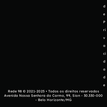
d
e
P
ri
v
a
ci
d
a
d
e
Rede 98 © 2021-2025 • Todos os direitos reservados
Avenida Nossa Senhora do Carmo, 99, Sion - 30.330-000
- Belo Horizonte/MG