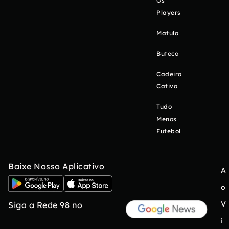
Os
Players
Matula
Buteco
Cadeira
Cativa
Tudo
Menos
Futebol
Baixe Nosso Aplicativo
A
o
V
Siga a Rede 98 no
i