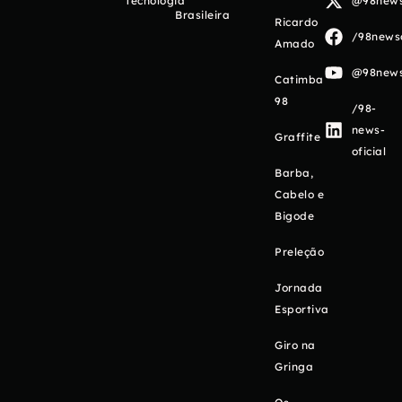
Tecnologia
@98newso
Brasileira
Ricardo
/98newso
Amado
@98newso
Catimba
98
/98-
news-
Graffite
oficial
Barba,
Cabelo e
Bigode
Preleção
Jornada
Esportiva
Giro na
Gringa