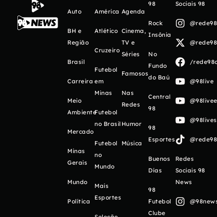
98
Sociais 98
Auto
América
Agenda
Rock
@rede98o
BH e
Atlético
Cinema,
Insônia
Região
TV e
@rede98o
Cruzeiro
Séries
No
Brasil
/rede98o
Fundo
Futebol
Famosos
do Baú
Carreira
em
@98live
Minas
Nas
Central
Meio
@98livee
Redes
98
Ambiente
Futebol
@98live
no Brasil
Humor
98
Mercado
Esportes
@rede98o
Futebol
Música
Minas
no
Buenos
Redes
Gerais
Mundo
Días
Sociais 98
Mundo
News
Mais
98
Esportes
Política
Futebol
@98newso
Clube
Seleção