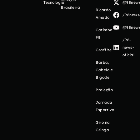
Tecnologia
@98newso
Brasileira
Ricardo
/98newso
Amado
@98newso
Catimba
98
/98-
news-
Graffite
oficial
Barba,
Cabelo e
Bigode
Preleção
Jornada
Esportiva
Giro na
Gringa