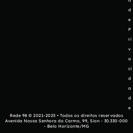
a
d
e
P
ri
v
a
ci
d
a
d
e
Rede 98 © 2021-2025 • Todos os direitos reservados
Avenida Nossa Senhora do Carmo, 99, Sion - 30.330-000
- Belo Horizonte/MG