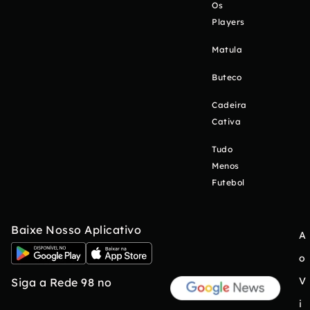
Os
Players
Matula
Buteco
Cadeira
Cativa
Tudo
Menos
Futebol
Baixe Nosso Aplicativo
A
o
V
Siga a Rede 98 no
i