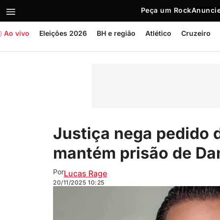
Peça um Rock
Anuncie
Ao vivo
Eleições 2026
BH e região
Atlético
Cruzeiro
Justiça nega pedido 
mantém prisão de Dan
Por
Lucas Rage
20/11/2025
10:25