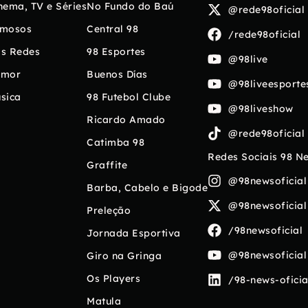
nema, TV e Séries
No Fundo do Baú
@rede98oficial
mosos
Central 98
/rede98oficial
s Redes
98 Esportes
@98live
umor
Buenos Días
@98liveesporte
sica
98 Futebol Clube
@98liveshow
Ricardo Amado
@rede98oficial
Catimba 98
Redes Sociais 98 N
Graffite
@98newsoficial
Barba, Cabelo e Bigode
@98newsoficial
Preleção
/98newsoficial
Jornada Esportiva
@98newsoficial
Giro na Gringa
Os Players
/98-news-oficia
Matula