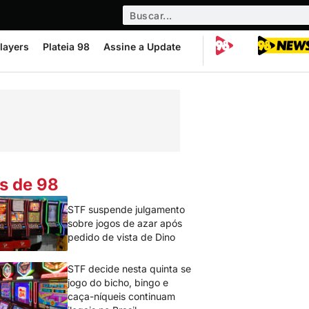
layers
Plateia 98
Assine a Update
s de 98
STF suspende julgamento
sobre jogos de azar após
pedido de vista de Dino
STF decide nesta quinta se
jogo do bicho, bingo e
caça-níqueis continuam