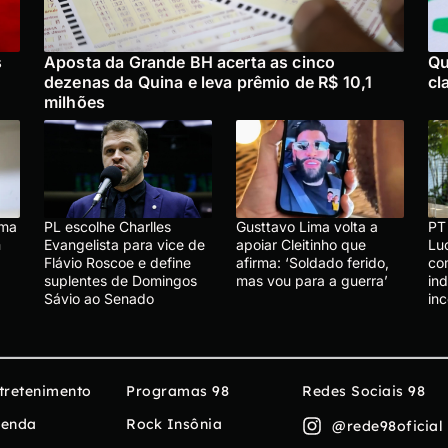
s
Aposta da Grande BH acerta as cinco
Qu
dezenas da Quina e leva prêmio de R$ 10,1
cl
milhões
uma
PL escolhe Charlles
Gusttavo Lima volta a
PT
m
Evangelista para vice de
apoiar Cleitinho que
Lu
Flávio Roscoe e define
afirma: ‘Soldado ferido,
co
suplentes de Domingos
mas vou para a guerra’
in
Sávio ao Senado
in
tretenimento
Programas 98
Redes Sociais 98
enda
Rock Insônia
@rede98oficial