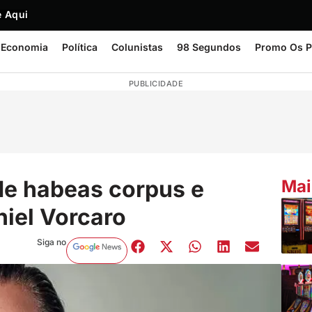
 Aqui
Economia
Política
Colunistas
98 Segundos
Promo Os P
PUBLICIDADE
de habeas corpus e
Mai
iel Vorcaro
Siga no