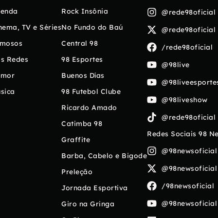
enda
Rock Insônia
@rede98oficial
nema, TV e Séries
No Fundo do Baú
@rede98oficial
mosos
Central 98
/rede98oficial
s Redes
98 Esportes
@98live
umor
Buenos Días
@98liveesporte
sica
98 Futebol Clube
@98liveshow
Ricardo Amado
@rede98oficial
Catimba 98
Redes Sociais 98 N
Graffite
@98newsoficial
Barba, Cabelo e Bigode
@98newsoficial
Preleção
/98newsoficial
Jornada Esportiva
@98newsoficial
Giro na Gringa