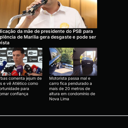
dicação da mãe de presidente do PSB para
plência de Marília gera desgaste e pode ser
vista
rbas comenta jejum de
Motorista passa mal e
s e vê Atlético como
carro fica pendurado a
ortunidade para
mais de 20 metros de
tomar confiança
altura em condomínio de
Nova Lima