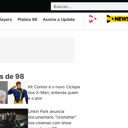
layers
Plateia 98
Assine a Update
s de 98
Kit Connor é o novo Ciclope
dos X-Men; entenda quem
é o ator
Linkin Park anuncia
documentário “Unshatter”
nos cinemas com show