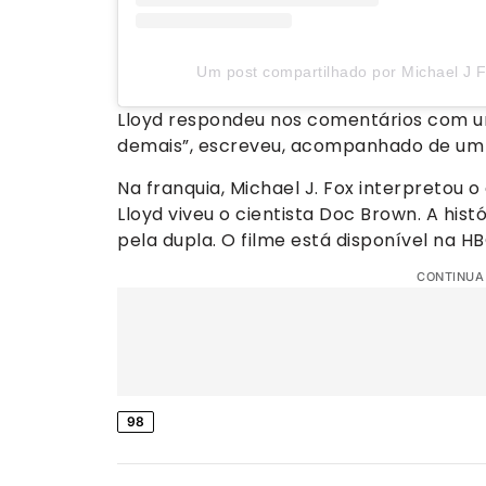
Um post compartilhado por Michael J F
Lloyd respondeu nos comentários com uma
demais”, escreveu, acompanhado de um 
Na franquia, Michael J. Fox interpretou
Lloyd viveu o cientista Doc Brown. A hi
pela dupla. O filme está disponível na H
CONTINUA
98