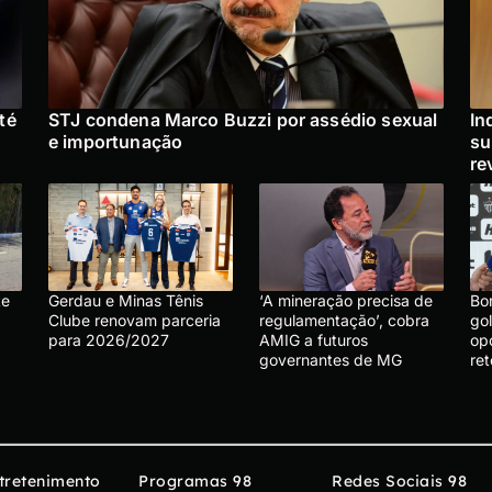
té
STJ condena Marco Buzzi por assédio sexual
In
e importunação
su
re
te
Gerdau e Minas Tênis
‘A mineração precisa de
Bo
Clube renovam parceria
regulamentação’, cobra
gol
para 2026/2027
AMIG a futuros
op
governantes de MG
re
tretenimento
Programas 98
Redes Sociais 98