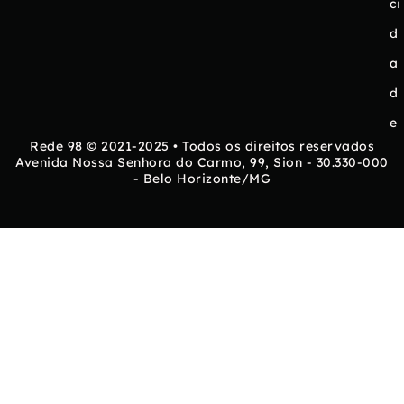
ci
d
a
d
e
Rede 98 © 2021-2025 • Todos os direitos reservados
Avenida Nossa Senhora do Carmo, 99, Sion - 30.330-000
- Belo Horizonte/MG