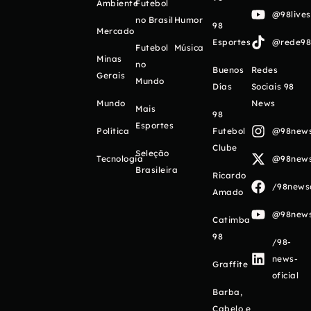
Ambiente
Futebol
@98live
no Brasil
Humor
98
Mercado
Esportes
@rede98o
Futebol
Música
Minas
no
Buenos
Redes
Gerais
Mundo
Días
Sociais 98
Mundo
News
Mais
98
Esportes
Política
Futebol
@98newso
Clube
Seleção
Tecnologia
@98newso
Brasileira
Ricardo
/98newso
Amado
@98newso
Catimba
98
/98-
news-
Graffite
oficial
Barba,
Cabelo e