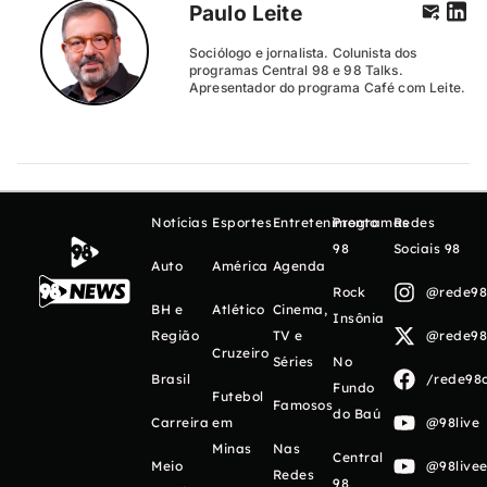
Paulo Leite
Sociólogo e jornalista. Colunista dos
programas Central 98 e 98 Talks.
Apresentador do programa Café com Leite.
Notícias
Esportes
Entretenimento
Programas
Redes
98
Sociais 98
Auto
América
Agenda
Rock
@rede98o
BH e
Atlético
Cinema,
Insônia
Região
TV e
@rede98o
Cruzeiro
Séries
No
Brasil
/rede98o
Fundo
Futebol
Famosos
do Baú
Carreira
em
@98live
Minas
Nas
Central
Meio
@98livee
Redes
98