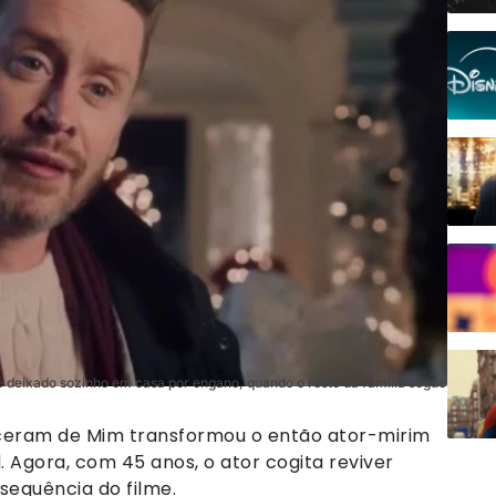
, é deixado sozinho em casa por engano, quando o resto da família segue
ueceram de Mim transformou o então ator-mirim
 Agora, com 45 anos, o ator cogita reviver
sequência do filme.