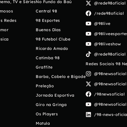
nema, TV e Séries
No Fundo do Baú
@rede98oficial
mosos
Central 98
/rede98oficial
s Redes
98 Esportes
@98live
umor
Buenos Días
@98liveesporte
sica
98 Futebol Clube
@98liveshow
Ricardo Amado
@rede98oficial
Catimba 98
Redes Sociais 98 N
Graffite
@98newsoficial
Barba, Cabelo e Bigode
@98newsoficial
Preleção
/98newsoficial
Jornada Esportiva
@98newsoficial
Giro na Gringa
Os Players
/98-news-oficia
Matula