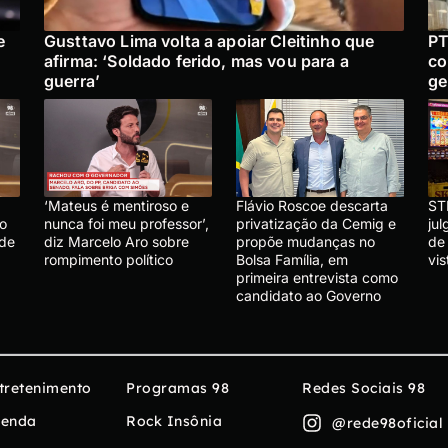
e
Gusttavo Lima volta a apoiar Cleitinho que
PT
afirma: ‘Soldado ferido, mas vou para a
co
guerra’
ge
‘Mateus é mentiroso e
Flávio Roscoe descarta
ST
lo
nunca foi meu professor’,
privatização da Cemig e
ju
 de
diz Marcelo Aro sobre
propõe mudanças no
de
rompimento político
Bolsa Família, em
vis
primeira entrevista como
candidato ao Governo
tretenimento
Programas 98
Redes Sociais 98
enda
Rock Insônia
@rede98oficial