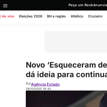
Peça um Rock
Anuncie
Ao vivo
Eleições 2026
BH e região
Atlético
Cruzeiro
Novo ‘Esqueceram de
dá ideia para contin
Por
Agência Estado
26/11/2025
16:42