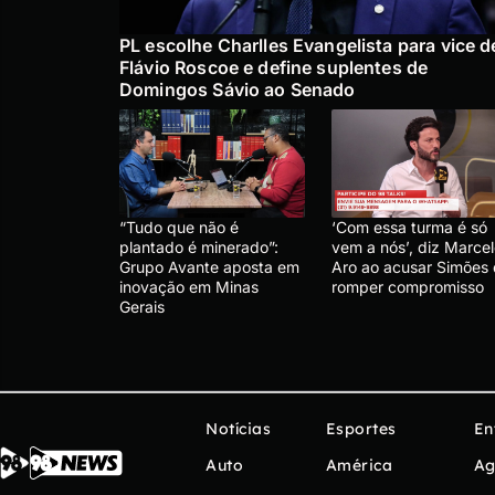
PL escolhe Charlles Evangelista para vice d
Flávio Roscoe e define suplentes de
Domingos Sávio ao Senado
“Tudo que não é
‘Com essa turma é só
plantado é minerado”:
vem a nós’, diz Marce
Grupo Avante aposta em
Aro ao acusar Simões
inovação em Minas
romper compromisso
Gerais
Notícias
Esportes
En
Auto
América
Ag