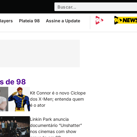
layers
Plateia 98
Assine a Update
s de 98
Kit Connor é o novo Ciclope
dos X-Men; entenda quem
é o ator
Linkin Park anuncia
documentário “Unshatter”
nos cinemas com show