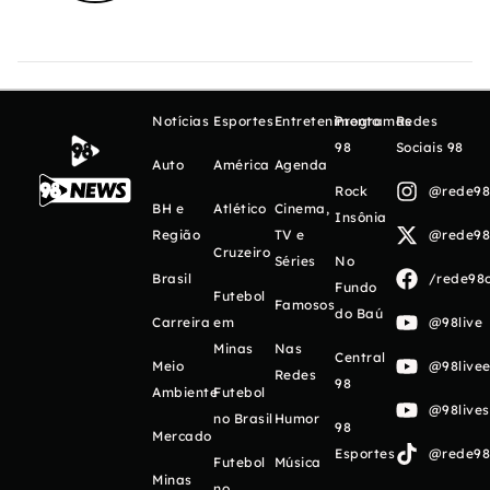
Notícias
Esportes
Entretenimento
Programas
Redes
98
Sociais 98
Auto
América
Agenda
Rock
@rede98o
BH e
Atlético
Cinema,
Insônia
Região
TV e
@rede98o
Cruzeiro
Séries
No
Brasil
/rede98o
Fundo
Futebol
Famosos
do Baú
Carreira
em
@98live
Minas
Nas
Central
Meio
@98livee
Redes
98
Ambiente
Futebol
@98live
no Brasil
Humor
98
Mercado
Esportes
@rede98o
Futebol
Música
Minas
no