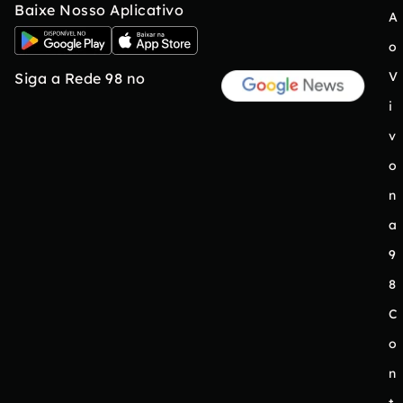
Baixe Nosso Aplicativo
A
o
V
Siga a Rede 98 no
i
v
o
n
a
9
8
C
o
n
t