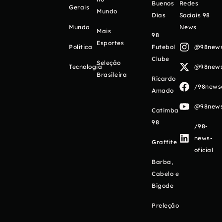
Buenos
Redes
Gerais
Mundo
Días
Sociais 98
Mundo
News
Mais
98
Esportes
Política
Futebol
@98newso
Clube
Seleção
Tecnologia
@98newso
Brasileira
Ricardo
/98newso
Amado
@98newso
Catimba
98
/98-
news-
Graffite
oficial
Barba,
Cabelo e
Bigode
Preleção