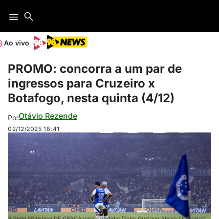
Ao vivo
PROMO: concorra a um par de
ingressos para Cruzeiro x
Botafogo, nesta quinta (4/12)
Otávio Rezende
Por
02/12/2025
18:41
A Rede 98 te leva DE GRAÇA para a partida! (Foto: Gustavo Aleixo / Cruzeiro)