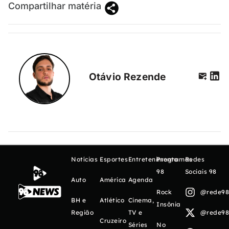
Compartilhar matéria
Otávio Rezende
Notícias
Esportes
Entretenimento
Programas
Redes
98
Sociais 98
Auto
América
Agenda
Rock
@rede98o
BH e
Atlético
Cinema,
Insônia
Região
TV e
@rede98o
Cruzeiro
Séries
No