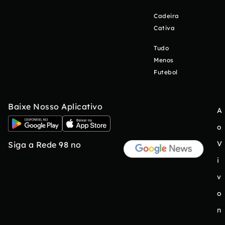
Cadeira
Cativa
Tudo
Menos
Futebol
Baixe Nosso Aplicativo
A
o
V
Siga a Rede 98 no
i
v
o
n