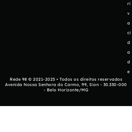
ri
v
a
ci
d
a
d
e
Rede 98 © 2021-2025 • Todos os direitos reservados
Avenida Nossa Senhora do Carmo, 99, Sion - 30.330-000
- Belo Horizonte/MG