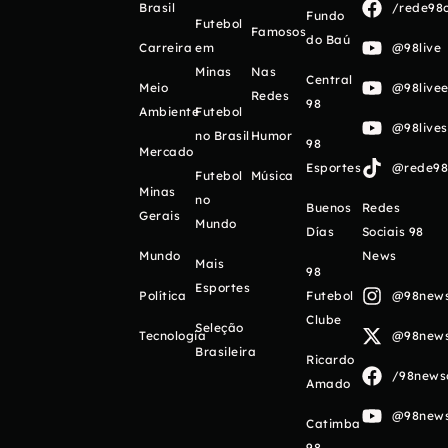
Brasil
/rede98o
Fundo
Futebol
Famosos
do Baú
Carreira
em
@98live
Minas
Nas
Central
Meio
@98livee
Redes
98
Ambiente
Futebol
@98live
no Brasil
Humor
98
Mercado
Esportes
@rede98o
Futebol
Música
Minas
no
Buenos
Redes
Gerais
Mundo
Días
Sociais 98
Mundo
News
Mais
98
Esportes
Política
Futebol
@98newso
Clube
Seleção
Tecnologia
@98newso
Brasileira
Ricardo
/98newso
Amado
@98newso
Catimba
98