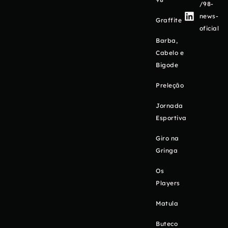
/98-
news-
Graffite
oficial
Barba,
Cabelo e
Bigode
Preleção
Jornada
Esportiva
Giro na
Gringa
Os
Players
Matula
Buteco