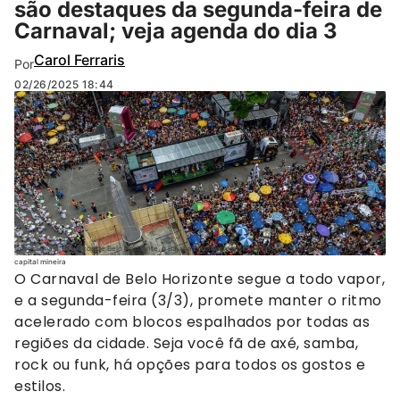
são destaques da segunda-feira de
Carnaval; veja agenda do dia 3
Carol Ferraris
Por
02/26/2025
18:44
Um dos maiores blocos de Belo Horizonte, o Baianas Ozadas consegue trazer a energia baiana para a
capital mineira
O Carnaval de Belo Horizonte segue a todo vapor,
e a segunda-feira (3/3), promete manter o ritmo
acelerado com blocos espalhados por todas as
regiões da cidade. Seja você fã de axé, samba,
rock ou funk, há opções para todos os gostos e
estilos.