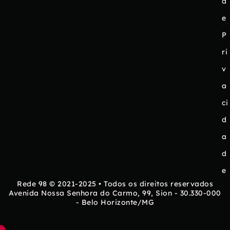
d
e
P
ri
v
a
ci
d
a
d
e
Rede 98 © 2021-2025 • Todos os direitos reservados
Avenida Nossa Senhora do Carmo, 99, Sion - 30.330-000
- Belo Horizonte/MG