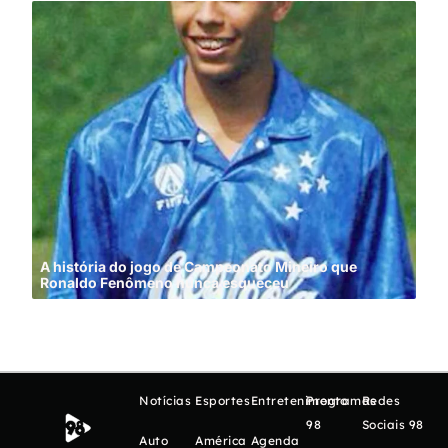
A história do jogo de Campeonato Mineiro que
Ronaldo Fenômeno nunca esqueceu
Cin
Notícias
Esportes
Entretenimento
Programas
Redes
98
Sociais 98
Auto
América
Agenda