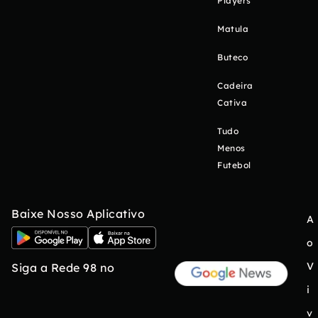
Players
Matula
Buteco
Cadeira
Cativa
Tudo
Menos
Futebol
Baixe Nosso Aplicativo
A
o
V
Siga a Rede 98 no
i
v