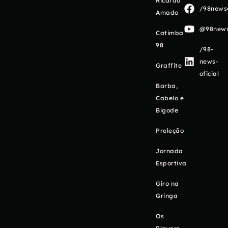
Ricardo
/98newso
Amado
@98newso
Catimba
98
/98-
news-
Graffite
oficial
Barba,
Cabelo e
Bigode
Preleção
Jornada
Esportiva
Giro na
Gringa
Os