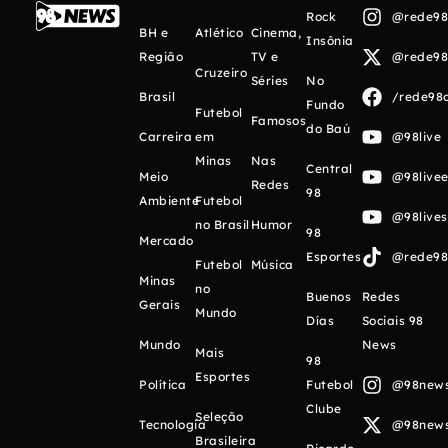
Rock
@rede98o
BH e
Atlético
Cinema,
Insônia
Região
TV e
@rede98o
Cruzeiro
Séries
No
Brasil
/rede98o
Fundo
Futebol
Famosos
do Baú
Carreira
em
@98live
Minas
Nas
Central
Meio
@98livee
Redes
98
Ambiente
Futebol
@98live
no Brasil
Humor
98
Mercado
Esportes
@rede98o
Futebol
Música
Minas
no
Buenos
Redes
Gerais
Mundo
Días
Sociais 98
Mundo
News
Mais
98
Esportes
Política
Futebol
@98newso
Clube
Seleção
Tecnologia
@98newso
Brasileira