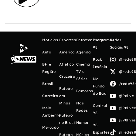
Notícias
Esportes
Entretenimento
Programas
Redes
98
Sociais 98
Auto
América
Agenda
Rock
@rede98o
BH e
Atlético
Cinema,
Insônia
Região
TV e
@rede98o
Cruzeiro
Séries
No
Brasil
/rede98o
Fundo
Futebol
Famosos
do Baú
Carreira
em
@98live
Minas
Nas
Central
Meio
@98livee
Redes
98
Ambiente
Futebol
@98live
no Brasil
Humor
98
Mercado
Esportes
@rede98o
Futebol
Música