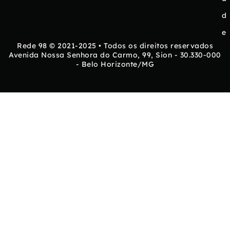
d
e
Rede 98 © 2021-2025 • Todos os direitos reservados
Avenida Nossa Senhora do Carmo, 99, Sion - 30.330-000
- Belo Horizonte/MG