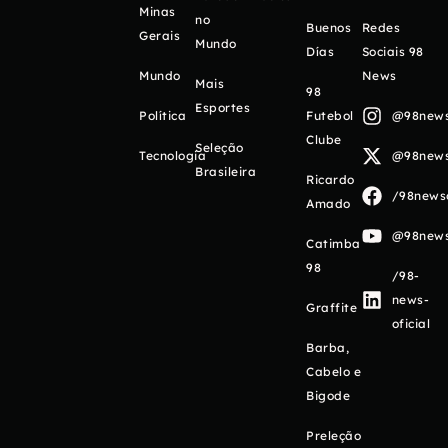
Minas
no
Buenos
Redes
Gerais
Mundo
Días
Sociais 98
Mundo
News
Mais
98
Esportes
Política
Futebol
@98newso
Clube
Seleção
Tecnologia
@98newso
Brasileira
Ricardo
/98newso
Amado
@98newso
Catimba
98
/98-
news-
Graffite
oficial
Barba,
Cabelo e
Bigode
Preleção