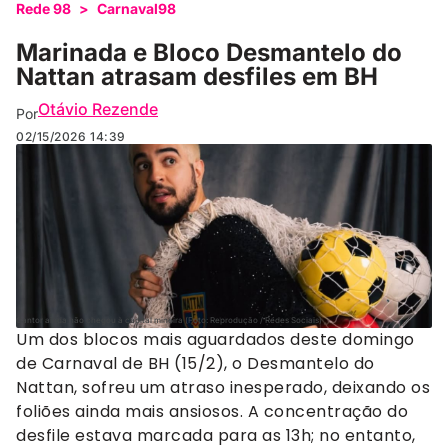
Rede 98
>
Carnaval98
Marinada e Bloco Desmantelo do
Nattan atrasam desfiles em BH
Otávio Rezende
Por
02/15/2026
14:39
Cantor ainda não chegou à capital mineira (Foto: Reprodução / Redes Sociais)
Um dos blocos mais aguardados deste domingo
de Carnaval de BH (15/2), o Desmantelo do
Nattan, sofreu um atraso inesperado, deixando os
foliões ainda mais ansiosos. A concentração do
desfile estava marcada para as 13h; no entanto,