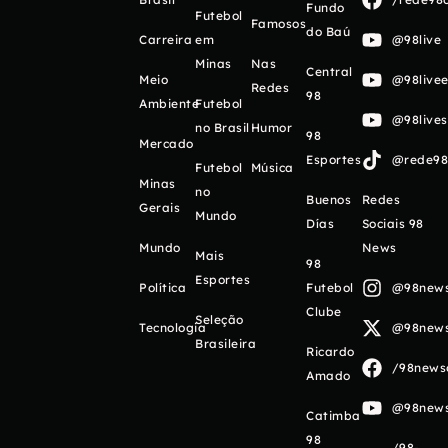
Fundo
Futebol
Famosos
do Baú
Carreira
em
@98live
Minas
Nas
Central
Meio
@98livee
Redes
98
Ambiente
Futebol
@98live
no Brasil
Humor
98
Mercado
Esportes
@rede98o
Futebol
Música
Minas
no
Buenos
Redes
Gerais
Mundo
Días
Sociais 98
Mundo
News
Mais
98
Esportes
Política
Futebol
@98newso
Clube
Seleção
Tecnologia
@98newso
Brasileira
Ricardo
/98newso
Amado
@98newso
Catimba
98
/98-