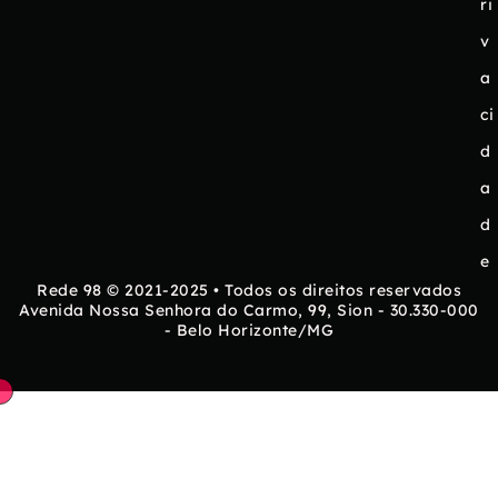
ri
v
a
ci
d
a
d
e
Rede 98 © 2021-2025 • Todos os direitos reservados
Avenida Nossa Senhora do Carmo, 99, Sion - 30.330-000
- Belo Horizonte/MG