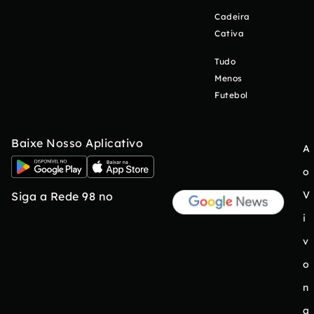
Cadeira
Cativa
Tudo
Menos
Futebol
Baixe Nosso Aplicativo
A
o
V
Siga a Rede 98 no
i
v
o
n
a