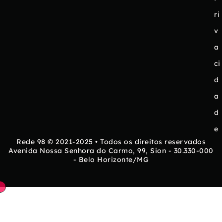
ri
v
a
ci
d
a
d
e
Rede 98 © 2021-2025 • Todos os direitos reservados
Avenida Nossa Senhora do Carmo, 99, Sion - 30.330-000
- Belo Horizonte/MG