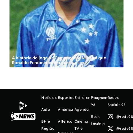
A história do jogo de Campeonato Mineiro que
Ronaldo Fenômeno nunca esqueceu
Cin
Notícias
Esportes
Entretenimento
Programas
Redes
98
Sociais 98
Auto
América
Agenda
Rock
@rede98o
BH e
Atlético
Cinema,
Insônia
Região
TV e
@rede98o