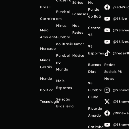
Cruzeiro
Séries
No
Brasil
/rede98o
Fundo
Futebol
Famosos
do Baú
Carreira
em
@98live
Minas
Nas
Central
Meio
@98livee
Redes
98
Ambiente
Futebol
@98live
no Brasil
Humor
98
Mercado
Esportes
@rede98o
Futebol
Música
Minas
no
Buenos
Redes
Gerais
Mundo
Días
Sociais 98
Mundo
News
Mais
98
Esportes
Política
Futebol
@98newso
Clube
Seleção
Tecnologia
@98newso
Brasileira
Ricardo
/98newso
Amado
@98newso
Catimba