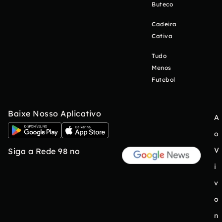
Buteco
Cadeira
Cativa
Tudo
Menos
Futebol
Baixe Nosso Aplicativo
A
o
V
Siga a Rede 98 no
i
v
o
n