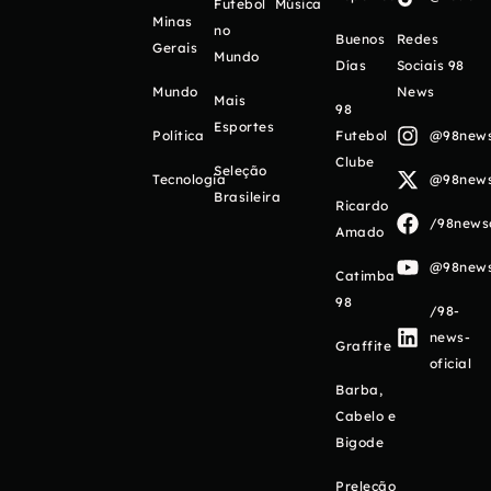
Futebol
Música
Minas
no
Buenos
Redes
Gerais
Mundo
Días
Sociais 98
Mundo
News
Mais
98
Esportes
Política
Futebol
@98newso
Clube
Seleção
Tecnologia
@98newso
Brasileira
Ricardo
/98newso
Amado
@98newso
Catimba
98
/98-
news-
Graffite
oficial
Barba,
Cabelo e
Bigode
Preleção