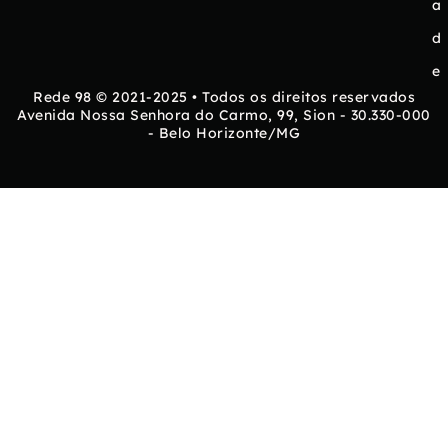
a
d
e
Rede 98 © 2021-2025 • Todos os direitos reservados
Avenida Nossa Senhora do Carmo, 99, Sion - 30.330-000
- Belo Horizonte/MG