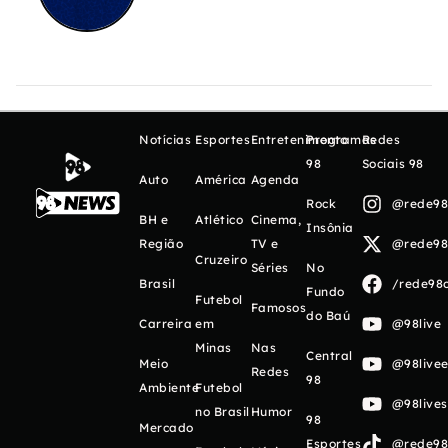
Notícias
Esportes
Entretenimento
Programas
Redes
98
Sociais 98
Auto
América
Agenda
Rock
@rede98o
BH e
Atlético
Cinema,
Insônia
Região
TV e
@rede98o
Cruzeiro
Séries
No
Brasil
/rede98o
Fundo
Futebol
Famosos
do Baú
Carreira
em
@98live
Minas
Nas
Central
Meio
@98livee
Redes
98
Ambiente
Futebol
@98live
no Brasil
Humor
98
Mercado
Esportes
@rede98o