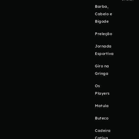
Barba,
Cabelo e
Bigode
Preleção
Jornada
Esportiva
Giro na
Gringa
Os
Players
Matula
Buteco
Cadeira
Cativa