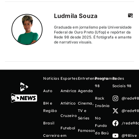
Ludmila Souza
Graduada em jornalismo pela Universidade
Federal de Ouro Preto (Ufop) e repórter da
Rede 98 desde 2025. É fotógrafa e amante
de narrativas visuais.
Notícias
Esportes
Entretenimento
Programas
Redes
98
Sociais 98
Auto
América
Agenda
Rock
@rede98o
BH e
Atlético
Cinema,
Insônia
Região
TV e
@rede98o
Cruzeiro
Séries
No
Brasil
/rede98o
Fundo
Futebol
Famosos
do Baú
Carreira
em
@98live