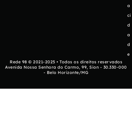
a
ci
d
a
d
e
Rede 98 © 2021-2025 • Todos os direitos reservados
Avenida Nossa Senhora do Carmo, 99, Sion - 30.330-000
- Belo Horizonte/MG