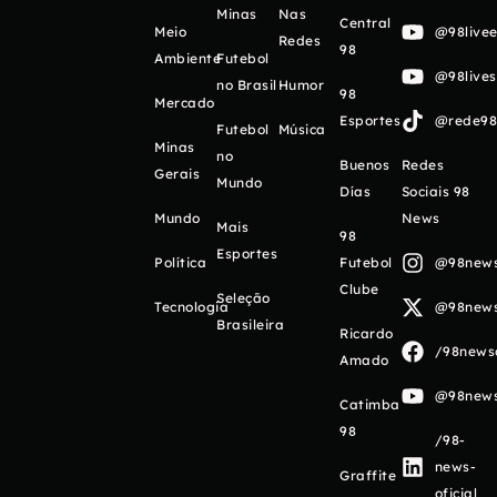
Minas
Nas
Central
Meio
@98livee
Redes
98
Ambiente
Futebol
@98live
no Brasil
Humor
98
Mercado
Esportes
@rede98o
Futebol
Música
Minas
no
Buenos
Redes
Gerais
Mundo
Días
Sociais 98
Mundo
News
Mais
98
Esportes
Política
Futebol
@98newso
Clube
Seleção
Tecnologia
@98newso
Brasileira
Ricardo
/98newso
Amado
@98newso
Catimba
98
/98-
news-
Graffite
oficial