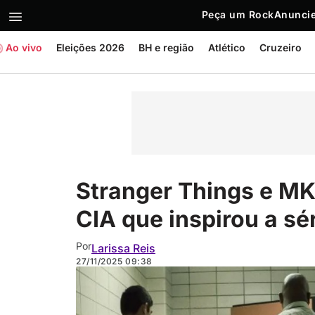
Peça um Rock
Anuncie
Ao vivo
Eleições 2026
BH e região
Atlético
Cruzeiro
Stranger Things e MK-
CIA que inspirou a sér
Por
Larissa Reis
27/11/2025
09:38