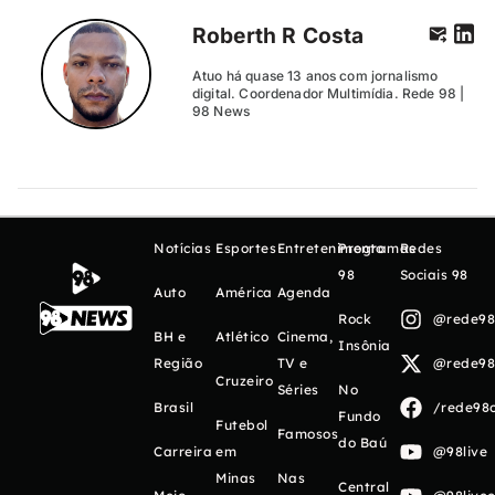
Roberth R Costa
Atuo há quase 13 anos com jornalismo
digital. Coordenador Multimídia. Rede 98 |
98 News
Notícias
Esportes
Entretenimento
Programas
Redes
98
Sociais 98
Auto
América
Agenda
Rock
@rede98o
BH e
Atlético
Cinema,
Insônia
Região
TV e
@rede98o
Cruzeiro
Séries
No
Brasil
/rede98o
Fundo
Futebol
Famosos
do Baú
Carreira
em
@98live
Minas
Nas
Central