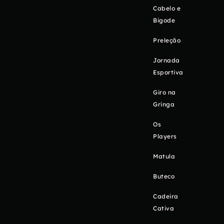
Cabelo e
Bigode
Preleção
Jornada
Esportiva
Giro na
Gringa
Os
Players
Matula
Buteco
Cadeira
Cativa