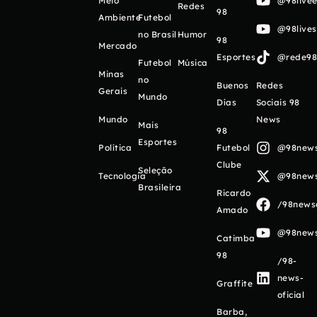
Meio
@98livee
Redes
98
Ambiente
Futebol
@98live
no Brasil
Humor
98
Mercado
Esportes
@rede98o
Futebol
Música
Minas
no
Buenos
Redes
Gerais
Mundo
Días
Sociais 98
Mundo
News
Mais
98
Esportes
Política
Futebol
@98newso
Clube
Seleção
Tecnologia
@98newso
Brasileira
Ricardo
/98newso
Amado
@98newso
Catimba
98
/98-
news-
Graffite
oficial
Barba,