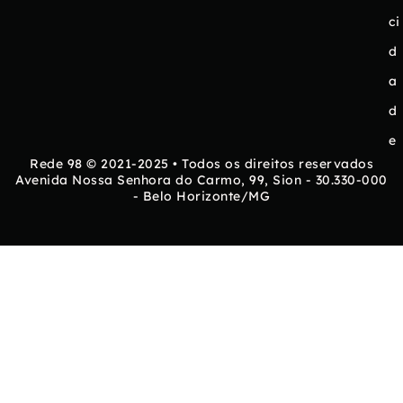
ci
d
a
d
e
Rede 98 © 2021-2025 • Todos os direitos reservados
Avenida Nossa Senhora do Carmo, 99, Sion - 30.330-000
- Belo Horizonte/MG