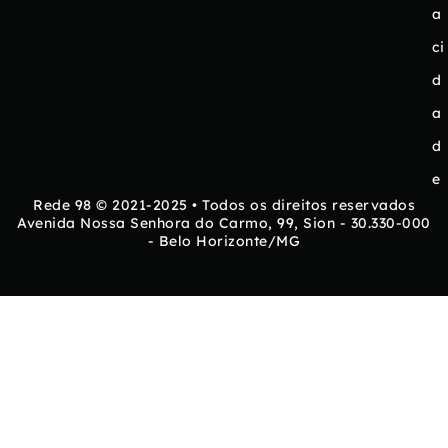
a
ci
d
a
d
e
Rede 98 © 2021-2025 • Todos os direitos reservados
Avenida Nossa Senhora do Carmo, 99, Sion - 30.330-000
- Belo Horizonte/MG