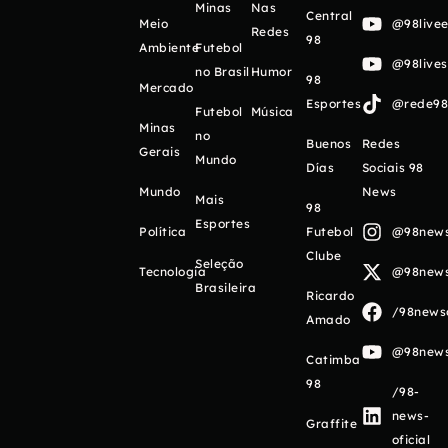
Minas
Nas
Central
Meio
@98livee
Redes
98
Ambiente
Futebol
@98live
no Brasil
Humor
98
Mercado
Esportes
@rede98o
Futebol
Música
Minas
no
Buenos
Redes
Gerais
Mundo
Días
Sociais 98
Mundo
News
Mais
98
Esportes
Política
Futebol
@98newso
Clube
Seleção
Tecnologia
@98newso
Brasileira
Ricardo
/98newso
Amado
@98newso
Catimba
98
/98-
news-
Graffite
oficial