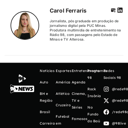
Carol Ferraris
Jornalista, pós graduada em produção de
jornalismo digital pela PUC Minas.
Produtora multimídia de entretenimento na
Rádio 98, com passagens pelo Estado de
Minas e TV Alterosa.
Notícias
Esportes
Entretenimento
Programas
Redes
98
Sociais 98
Auto
América
Agenda
Rock
@rede98o
BH e
Atlético
Cinema,
Insônia
Região
TV e
@rede98o
Cruzeiro
Séries
No
Brasil
/rede98o
Fundo
Futebol
Famosos
do Baú
Carreira
em
@98live