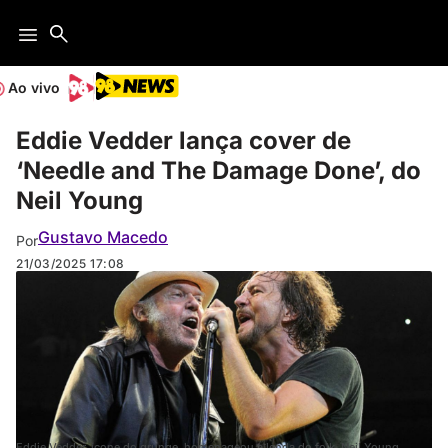
Ao vivo
Eddie Vedder lança cover de
‘Needle and The Damage Done’, do
Neil Young
Gustavo Macedo
Por
21/03/2025
17:08
Eddie Vedder, ícone do grunge, homenageou a lenda do folk, Neil Young.