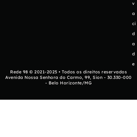
v
a
ci
d
a
d
e
Rede 98 © 2021-2025 • Todos os direitos reservados
Avenida Nossa Senhora do Carmo, 99, Sion - 30.330-000
- Belo Horizonte/MG