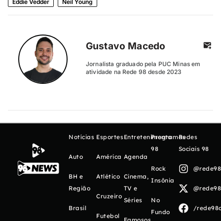
Eddie Vedder
Neil Young
Gustavo Macedo
Jornalista graduado pela PUC Minas em
atividade na Rede 98 desde 2023
Notícias
Esportes
Entretenimento
Programas
Redes
98
Sociais 98
Auto
América
Agenda
Rock
@rede98o
BH e
Atlético
Cinema,
Insônia
Região
TV e
@rede98o
Cruzeiro
Séries
No
Brasil
/rede98o
Fundo
Futebol
Famosos