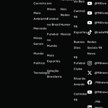
do Baú
Carreira
em
@98live
Minas
Nas
Central
Meio
@98livee
Redes
98
Ambiente
Futebol
@98live
no Brasil
Humor
98
Mercado
Esportes
@rede98o
Futebol
Música
Minas
no
Buenos
Redes
Gerais
Mundo
Días
Sociais 98
Mundo
News
Mais
98
Esportes
Política
Futebol
@98newso
Clube
Seleção
Tecnologia
@98newso
Brasileira
Ricardo
/98newso
Amado
@98newso
Catimba
98
/98-
news-