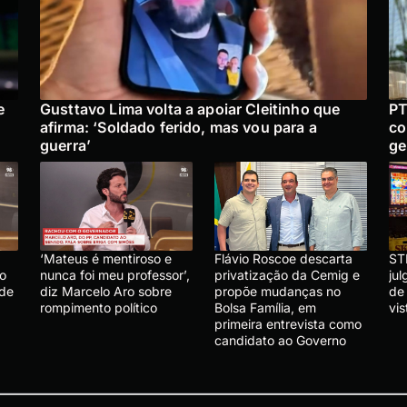
e
Gusttavo Lima volta a apoiar Cleitinho que
PT
afirma: ‘Soldado ferido, mas vou para a
co
guerra’
ge
‘Mateus é mentiroso e
Flávio Roscoe descarta
ST
lo
nunca foi meu professor’,
privatização da Cemig e
ju
 de
diz Marcelo Aro sobre
propõe mudanças no
de
rompimento político
Bolsa Família, em
vis
primeira entrevista como
candidato ao Governo