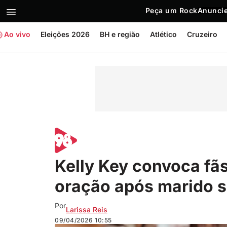
Peça um Rock
Anuncie
Ao vivo
Eleições 2026
BH e região
Atlético
Cruzeiro
Kelly Key convoca fãs
oração após marido s
Por
Larissa Reis
09/04/2026
10:55