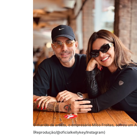
O marido da artista, o empresário Mico Freitas, sofreu um 
(Reprodução/@oficialkellykey/Instagram)