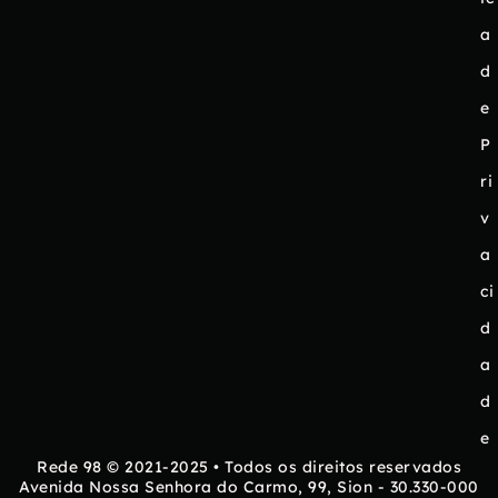
a
d
e
P
ri
v
a
ci
d
a
d
e
Rede 98 © 2021-2025 • Todos os direitos reservados
Avenida Nossa Senhora do Carmo, 99, Sion - 30.330-000