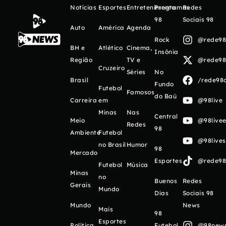
Notícias
Esportes
Entretenimento
Programas
Redes
98
Sociais 98
Auto
América
Agenda
Rock
@rede98o
BH e
Atlético
Cinema,
Insônia
Região
TV e
@rede98o
Cruzeiro
Séries
No
Brasil
/rede98o
Fundo
Futebol
Famosos
do Baú
Carreira
em
@98live
Minas
Nas
Central
Meio
@98livee
Redes
98
Ambiente
Futebol
@98live
no Brasil
Humor
98
Mercado
Esportes
@rede98o
Futebol
Música
Minas
no
Buenos
Redes
Gerais
Mundo
Días
Sociais 98
Mundo
News
Mais
98
Esportes
Política
Futebol
@98newso