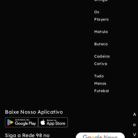
Os
Players
Matula
Buteco
Cadeira
Cativa
Tudo
Menos
Futebol
Baixe Nosso Aplicativo
A
o
V
Siga a Rede 98 no