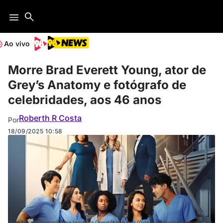
Ao vivo
Morre Brad Everett Young, ator de
Grey’s Anatomy e fotógrafo de
celebridades, aos 46 anos
Roberth R Costa
Por
18/09/2025
10:58
Brad fez participação na longeva Greys Anatomy (Greys Anatomy/Divulgação)