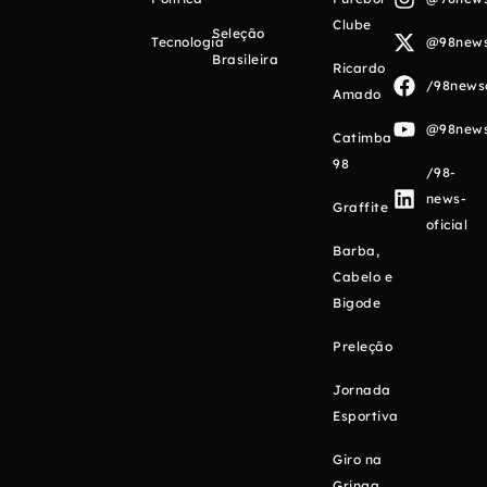
Clube
Seleção
Tecnologia
@98newso
Brasileira
Ricardo
/98newso
Amado
@98newso
Catimba
98
/98-
news-
Graffite
oficial
Barba,
Cabelo e
Bigode
Preleção
Jornada
Esportiva
Giro na
Gringa