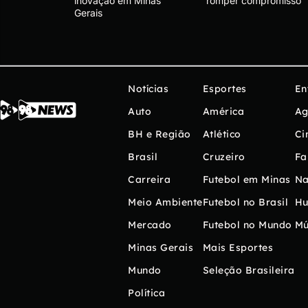
inovação em Minas
romper compromisso
Gerais
Notícias
Esportes
En
Auto
América
Ag
BH e Região
Atlético
Ci
Brasil
Cruzeiro
Fa
Carreira
Futebol em Minas
Na
Meio Ambiente
Futebol no Brasil
H
Mercado
Futebol no Mundo
Mú
Minas Gerais
Mais Esportes
Mundo
Seleção Brasileira
Política