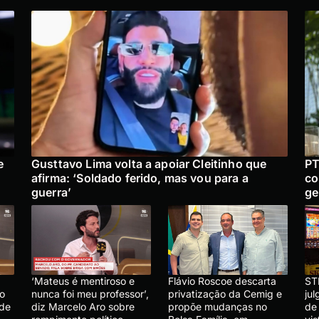
e
Gusttavo Lima volta a apoiar Cleitinho que
PT
afirma: ‘Soldado ferido, mas vou para a
co
guerra’
ge
‘Mateus é mentiroso e
Flávio Roscoe descarta
ST
lo
nunca foi meu professor’,
privatização da Cemig e
ju
 de
diz Marcelo Aro sobre
propõe mudanças no
de