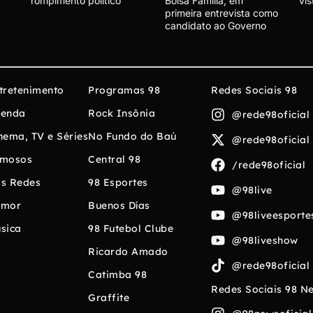
rompimento político
Bolsa Família, em
vis
primeira entrevista como
candidato ao Governo
tretenimento
Programas 98
Redes Sociais 98
enda
Rock Insônia
@rede98oficial
nema, TV e Séries
No Fundo do Baú
@rede98oficial
mosos
Central 98
/rede98oficial
s Redes
98 Esportes
@98live
umor
Buenos Días
@98liveesporte
sica
98 Futebol Clube
@98liveshow
Ricardo Amado
@rede98oficial
Catimba 98
Redes Sociais 98 N
Graffite