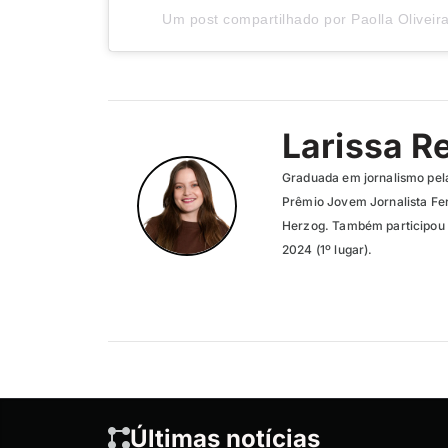
Um post compartilhado por Paolla Oliveira
Larissa R
Graduada em jornalismo pel
Prêmio Jovem Jornalista Fer
Herzog. Também participou 
2024 (1º lugar).
Últimas notícias