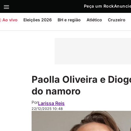
Peça um Rock
Anuncie
Ao vivo
Eleições 2026
BH e região
Atlético
Cruzeiro
Paolla Oliveira e Dio
do namoro
Por
Larissa Reis
22/12/2025
10:48