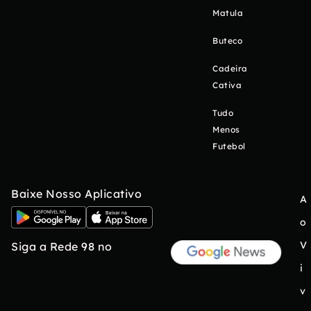
Matula
Buteco
Cadeira
Cativa
Tudo
Menos
Futebol
Baixe Nosso Aplicativo
A
o
V
Siga a Rede 98 no
i
v