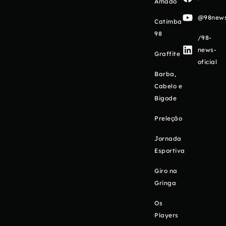
Amado
@98newso
Catimba
98
/98-
news-
Graffite
oficial
Barba,
Cabelo e
Bigode
Preleção
Jornada
Esportiva
Giro na
Gringa
Os
Players