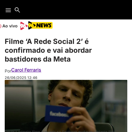
Ao vivo
Filme ‘A Rede Social 2’ é
confirmado e vai abordar
bastidores da Meta
Carol Ferraris
Por
26/06/2025
12:46
Desde o primeiro filme, o mundo e o Facebook mudaram bastante (foto: