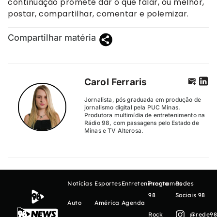
continuação promete dar o que falar, ou melhor,
postar, compartilhar, comentar e polemizar.
Compartilhar matéria
Carol Ferraris
Jornalista, pós graduada em produção de
jornalismo digital pela PUC Minas.
Produtora multimídia de entretenimento na
Rádio 98, com passagens pelo Estado de
Minas e TV Alterosa.
Notícias
Esportes
Entretenimento
Programas
Redes
98
Sociais 98
Auto
América
Agenda
Rock
@rede98o