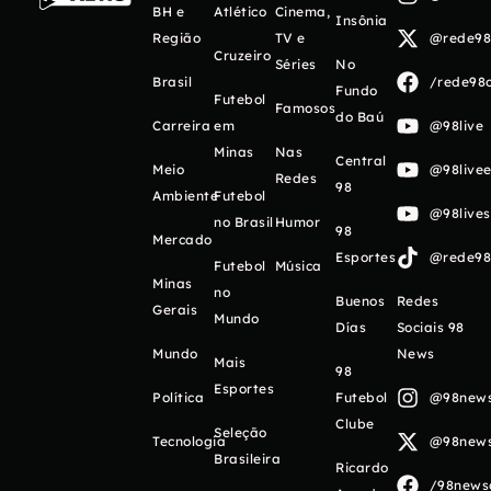
BH e
Atlético
Cinema,
Insônia
Região
TV e
@rede98o
Cruzeiro
Séries
No
Brasil
/rede98o
Fundo
Futebol
Famosos
do Baú
Carreira
em
@98live
Minas
Nas
Central
Meio
@98livee
Redes
98
Ambiente
Futebol
@98live
no Brasil
Humor
98
Mercado
Esportes
@rede98o
Futebol
Música
Minas
no
Buenos
Redes
Gerais
Mundo
Días
Sociais 98
Mundo
News
Mais
98
Esportes
Política
Futebol
@98newso
Clube
Seleção
Tecnologia
@98newso
Brasileira
Ricardo
/98newso