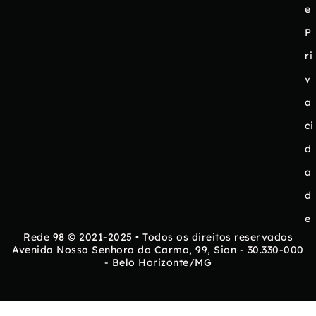
e
P
ri
v
a
ci
d
a
d
e
Rede 98 © 2021-2025 • Todos os direitos reservados
Avenida Nossa Senhora do Carmo, 99, Sion - 30.330-000
- Belo Horizonte/MG