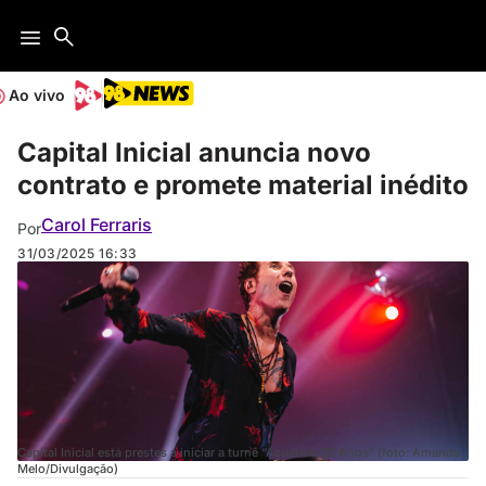
Ao vivo
Capital Inicial anuncia novo
contrato e promete material inédito
Carol Ferraris
Por
31/03/2025
16:33
Capital Inicial está prestes a iniciar a turnê “Acústico 25 Anos” (foto: Amanda
Melo/Divulgação)