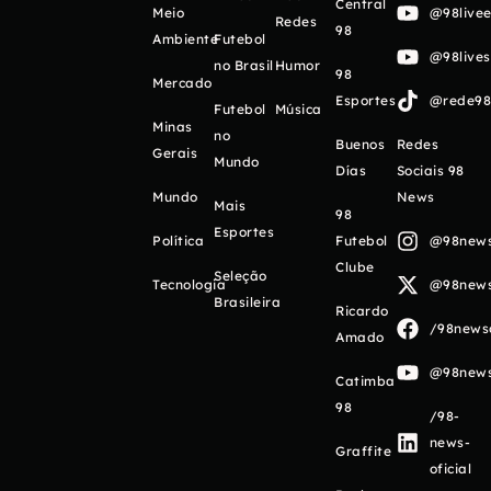
Central
Meio
@98livee
Redes
98
Ambiente
Futebol
@98live
no Brasil
Humor
98
Mercado
Esportes
@rede98o
Futebol
Música
Minas
no
Buenos
Redes
Gerais
Mundo
Días
Sociais 98
Mundo
News
Mais
98
Esportes
Política
Futebol
@98newso
Clube
Seleção
Tecnologia
@98newso
Brasileira
Ricardo
/98newso
Amado
@98newso
Catimba
98
/98-
news-
Graffite
oficial