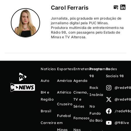
Carol Ferraris
Jornalista, pós graduada em produção de
jornalismo digital pela PUC Minas.
Produtora multimídia de entretenimento na
Rádio 98, com passagens pelo Estado de
Minas e TV Alterosa.
Notícias
Esportes
Entretenimento
Programas
Redes
98
Sociais 98
Auto
América
Agenda
Rock
@rede98o
BH e
Atlético
Cinema,
Insônia
Região
TV e
@rede98o
Cruzeiro
Séries
No
Brasil
/rede98o
Fundo
Futebol
Famosos
do Baú
Carreira
em
@98live
Minas
Nas