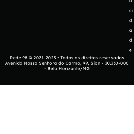
a
ci
d
a
d
e
Rede 98 © 2021-2025 • Todos os direitos reservados
Avenida Nossa Senhora do Carmo, 99, Sion - 30.330-000
- Belo Horizonte/MG