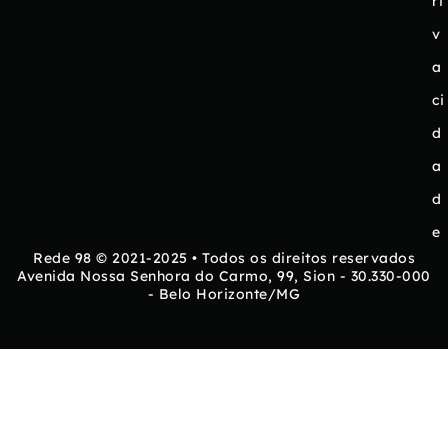
ri
v
a
ci
d
a
d
e
Rede 98 © 2021-2025 • Todos os direitos reservados
Avenida Nossa Senhora do Carmo, 99, Sion - 30.330-000
- Belo Horizonte/MG