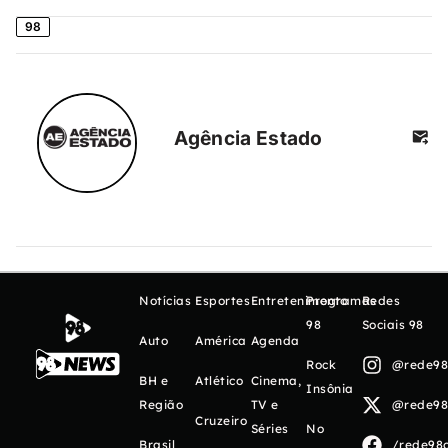
98
Agência Estado
Notícias
Esportes
Entretenimento
Programas
Redes
98
Sociais 98
Auto
América
Agenda
Rock
@rede98o
BH e
Atlético
Cinema,
Insônia
Região
TV e
@rede98o
Cruzeiro
Séries
No
Brasil
/rede98o