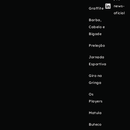
news-
Graffite
oficial
Barba,
Cabelo e
Bigode
Preleção
Jornada
Esportiva
Giro na
Gringa
Os
Players
Matula
Buteco