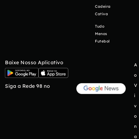
Cadeira
Cativa
Tudo
Menos
Futebol
Baixe Nosso Aplicativo
A
o
V
Siga a Rede 98 no
i
v
o
n
a