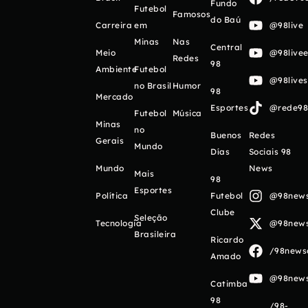
Fundo
Futebol
Famosos
do Baú
Carreira
em
@98live
Minas
Nas
Central
Meio
@98livee
Redes
98
Ambiente
Futebol
@98live
no Brasil
Humor
98
Mercado
Esportes
@rede98o
Futebol
Música
Minas
no
Buenos
Redes
Gerais
Mundo
Días
Sociais 98
Mundo
News
Mais
98
Esportes
Política
Futebol
@98newso
Clube
Seleção
Tecnologia
@98newso
Brasileira
Ricardo
/98newso
Amado
@98newso
Catimba
98
/98-