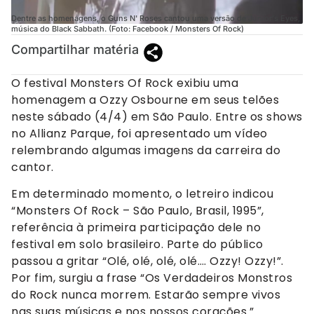
Dentre as homenagens, o Guns N' Roses cantou uma versão de Junior's Eyes,
música do Black Sabbath. (Foto: Facebook / Monsters Of Rock)
Compartilhar matéria
O festival Monsters Of Rock exibiu uma
homenagem a Ozzy Osbourne em seus telões
neste sábado (4/4) em São Paulo. Entre os shows
no Allianz Parque, foi apresentado um vídeo
relembrando algumas imagens da carreira do
cantor.
Em determinado momento, o letreiro indicou
“Monsters Of Rock – São Paulo, Brasil, 1995”,
referência à primeira participação dele no
festival em solo brasileiro. Parte do público
passou a gritar “Olé, olé, olé, olé…. Ozzy! Ozzy!”.
Por fim, surgiu a frase “Os Verdadeiros Monstros
do Rock nunca morrem. Estarão sempre vivos
nas suas músicas e nos nossos corações.”