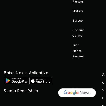
Players
Matula
Buteco
Cadeira
Cativa
Tudo
Menos
Futebol
Baixe Nosso Aplicativo
A
o
V
Siga a Rede 98 no
i
v