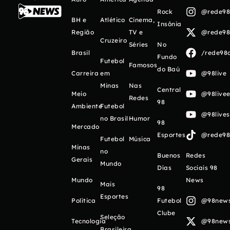
Rock
@rede98o
BH e
Atlético
Cinema,
Insônia
Região
TV e
@rede98o
Cruzeiro
Séries
No
Brasil
/rede98o
Fundo
Futebol
Famosos
do Baú
Carreira
em
@98live
Minas
Nas
Central
Meio
@98livee
Redes
98
Ambiente
Futebol
@98live
no Brasil
Humor
98
Mercado
Esportes
@rede98o
Futebol
Música
Minas
no
Buenos
Redes
Gerais
Mundo
Días
Sociais 98
Mundo
News
Mais
98
Esportes
Política
Futebol
@98newso
Clube
Seleção
Tecnologia
@98newso
Brasileira