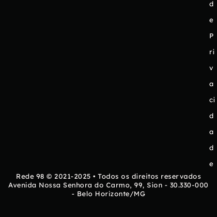
d
e
P
ri
v
a
ci
d
a
d
e
Rede 98 © 2021-2025 • Todos os direitos reservados
Avenida Nossa Senhora do Carmo, 99, Sion - 30.330-000
- Belo Horizonte/MG