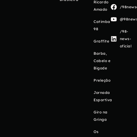
Ricardo
/98newso
Amado
@98newso
Catimba
98
/98-
news-
Graffite
oficial
Barba,
Cabelo e
Bigode
Preleção
Jornada
Esportiva
Giro na
Gringa
Os