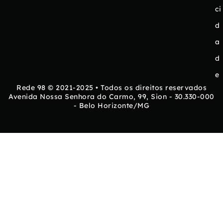
ci
d
a
d
e
Rede 98 © 2021-2025 • Todos os direitos reservados
Avenida Nossa Senhora do Carmo, 99, Sion - 30.330-000
- Belo Horizonte/MG