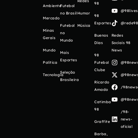
Redes
98
Ambiente
Futebol
@98live
no Brasil
Humor
98
Mercado
Esportes
@rede98o
Futebol
Música
Minas
no
Buenos
Redes
Gerais
Mundo
Días
Sociais 98
Mundo
News
Mais
98
Esportes
Política
Futebol
@98newso
Clube
Seleção
Tecnologia
@98newso
Brasileira
Ricardo
/98newso
Amado
@98newso
Catimba
98
/98-
news-
Graffite
oficial
Barba,