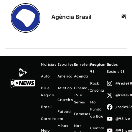
Agência Brasil
Notícias
Esportes
Entretenimento
Programas
Redes
98
Sociais 98
Auto
América
Agenda
Rock
@rede98o
BH e
Atlético
Cinema,
Insônia
Região
TV e
@rede98o
Cruzeiro
Séries
No
Brasil
/rede98o
Fundo
Futebol
Famosos
do Baú
Carreira
em
@98live
Minas
Nas
Central
Meio
@98livee