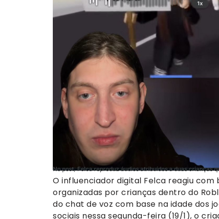
No post, Felca reproduz áudios atribuídos a duas criança
O influenciador digital Felca reagiu co
organizadas por crianças dentro do Roblo
do chat de voz com base na idade dos j
sociais nessa segunda-feira (19/1), o cr