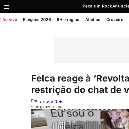
Peça um Rock
Anuncie
Ao vivo
Eleições 2026
BH e região
Atlético
Cruzeiro
Felca reage à ‘Revolt
restrição do chat de 
Por
Larissa Reis
20/01/2026
15:08