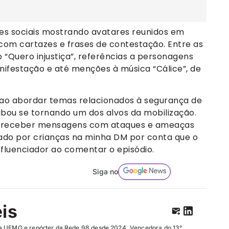
es sociais mostrando avatares reunidos em
com cartazes e frases de contestação. Entre as
Quero injustiça”, referências a personagens
nifestação e até menções à música “Cálice”, de
 ao abordar temas relacionados à segurança de
abou se tornando um dos alvos da mobilização.
u a receber mensagens com ataques e ameaças
cado por crianças na minha DM por conta que o
influenciador ao comentar o episódio.
Siga no
eis
a UFMG e repórter da Rede 98 desde 2024. Vencedora do 13°