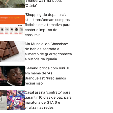
‘Wonderwall’ na Copa:
‘Otário’
‘Shopping de dopamina’:
sites transformam compras
fictícias em alternativa para
conter o impulso de
consumir
Dia Mundial do Chocolate:
de bebida sagrada a
alimento de guerra; conheça
a história da iguaria
Haaland brinca com Vini Jr.
em meme de ‘As
Branquelas’: ‘Precisamos
recriar isso’
Casal assina ‘contrato’ para
garantir 10 dias de paz para
maratona de GTA 6 e
viraliza nas redes