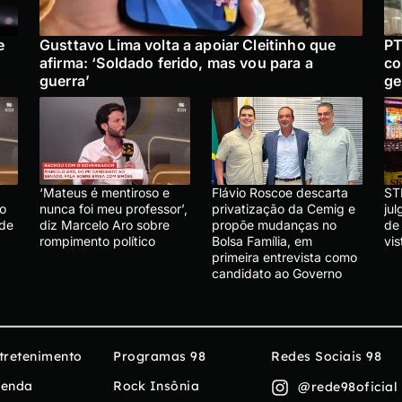
e
Gusttavo Lima volta a apoiar Cleitinho que
PT
afirma: ‘Soldado ferido, mas vou para a
co
guerra’
ge
‘Mateus é mentiroso e
Flávio Roscoe descarta
ST
lo
nunca foi meu professor’,
privatização da Cemig e
ju
 de
diz Marcelo Aro sobre
propõe mudanças no
de
rompimento político
Bolsa Família, em
vis
primeira entrevista como
candidato ao Governo
tretenimento
Programas 98
Redes Sociais 98
enda
Rock Insônia
@rede98oficial