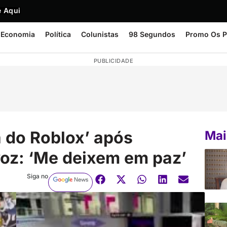
 Aqui
Economia
Política
Colunistas
98 Segundos
Promo Os P
PUBLICIDADE
a do Roblox’ após
Mai
voz: ‘Me deixem em paz’
Siga no