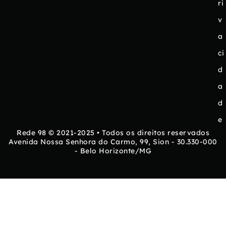
ri
v
a
ci
d
a
d
e
Rede 98 © 2021-2025 • Todos os direitos reservados
Avenida Nossa Senhora do Carmo, 99, Sion - 30.330-000
- Belo Horizonte/MG