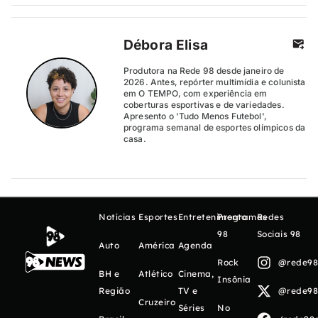
Débora Elisa
Produtora na Rede 98 desde janeiro de
2026. Antes, repórter multimídia e colunista
em O TEMPO, com experiência em
coberturas esportivas e de variedades.
Apresento o 'Tudo Menos Futebol',
programa semanal de esportes olímpicos da
casa.
Notícias
Esportes
Entretenimento
Programas
Redes
98
Sociais 98
Auto
América
Agenda
Rock
@rede98o
BH e
Atlético
Cinema,
Insônia
Região
TV e
@rede98o
Cruzeiro
Séries
No