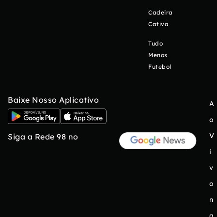
Cadeira
Cativa
Tudo
Menos
Futebol
Baixe Nosso Aplicativo
A
o
V
Siga a Rede 98 no
i
v
o
n
a