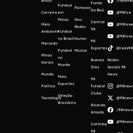
Brasil
/rede98o
Fundo
Futebol
Famosos
do Baú
Carreira
em
@98live
Minas
Nas
Central
Meio
@98livee
Redes
98
Ambiente
Futebol
@98live
no Brasil
Humor
98
Mercado
Esportes
@rede98o
Futebol
Música
Minas
no
Buenos
Redes
Gerais
Mundo
Días
Sociais 98
Mundo
News
Mais
98
Esportes
Política
Futebol
@98newso
Clube
Seleção
Tecnologia
@98newso
Brasileira
Ricardo
/98newso
Amado
@98newso
Catimba
98