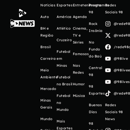
Notícias
Esportes
Entretenimento
Programas
Redes
98
Sociais 98
Auto
América
Agenda
Rock
@rede98o
BH e
Atlético
Cinema,
Insônia
Região
TV e
@rede98o
Cruzeiro
Séries
No
Brasil
/rede98o
Fundo
Futebol
Famosos
do Baú
Carreira
em
@98live
Minas
Nas
Central
Meio
@98livee
Redes
98
Ambiente
Futebol
@98live
no Brasil
Humor
98
Mercado
Esportes
@rede98o
Futebol
Música
Minas
no
Buenos
Redes
Gerais
Mundo
Días
Sociais 98
Mundo
News
Mais
98
Esportes