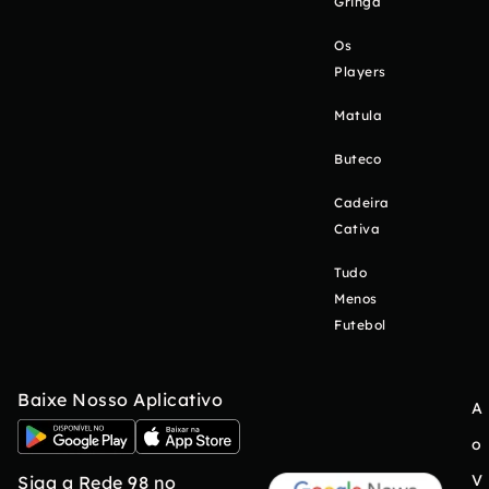
Gringa
Os
Players
Matula
Buteco
Cadeira
Cativa
Tudo
Menos
Futebol
Baixe Nosso Aplicativo
A
o
V
Siga a Rede 98 no