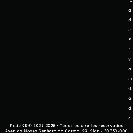
ic
a
d
e
P
ri
v
a
ci
d
a
d
e
Rede 98 © 2021-2025 • Todos os direitos reservados
Avenida Nossa Senhora do Carmo, 99, Sion - 30.330-000