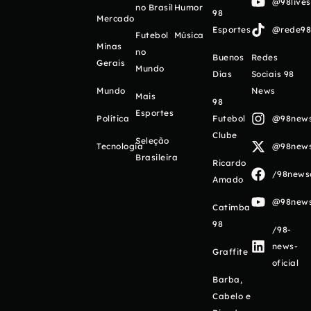
@98live
no Brasil
Humor
98
Mercado
Esportes
@rede98o
Futebol
Música
Minas
no
Buenos
Redes
Gerais
Mundo
Días
Sociais 98
Mundo
News
Mais
98
Esportes
Política
Futebol
@98newso
Clube
Seleção
Tecnologia
@98newso
Brasileira
Ricardo
/98newso
Amado
@98newso
Catimba
98
/98-
news-
Graffite
oficial
Barba,
Cabelo e