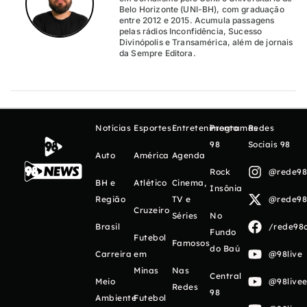
Belo Horizonte (UNI-BH), com graduação
entre 2012 e 2015. Acumula passagens
pelas rádios Inconfidência, Sucesso
Divinópolis e Transamérica, além de jornais
da Sempre Editora.
Notícias
Esportes
Entretenimento
Programas
Redes
98
Sociais 98
Auto
América
Agenda
Rock
@rede98o
BH e
Atlético
Cinema,
Insônia
Região
TV e
@rede98o
Cruzeiro
Séries
No
Brasil
/rede98o
Fundo
Futebol
Famosos
do Baú
Carreira
em
@98live
Minas
Nas
Central
Meio
@98livee
Redes
98
Ambiente
Futebol