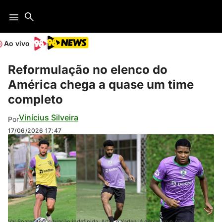
Ao vivo
Reformulação no elenco do
América chega a quase um time
completo
Vinícius Silveira
Por
17/06/2026
17:47
Val Soares tem situação indefinida; Artur e Yarlen já deixaram o América.