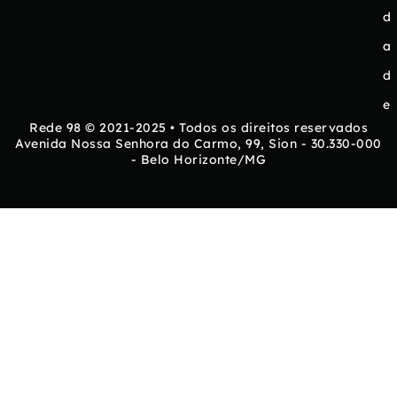
d
a
d
e
Rede 98 © 2021-2025 • Todos os direitos reservados
Avenida Nossa Senhora do Carmo, 99, Sion - 30.330-000
- Belo Horizonte/MG