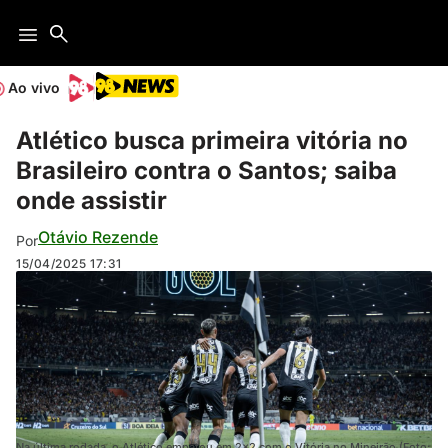
Ao vivo
Atlético busca primeira vitória no
Brasileiro contra o Santos; saiba
onde assistir
Otávio Rezende
Por
15/04/2025
17:31
Na última rodada, o Atlético empatou em 2x2 com o Vitória no Mineirão (Foto: