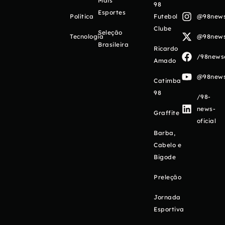
Mais
98
Esportes
Política
Futebol
@98newso
Clube
Seleção
Tecnologia
@98newso
Brasileira
Ricardo
/98newso
Amado
@98newso
Catimba
98
/98-
news-
Graffite
oficial
Barba,
Cabelo e
Bigode
Preleção
Jornada
Esportiva