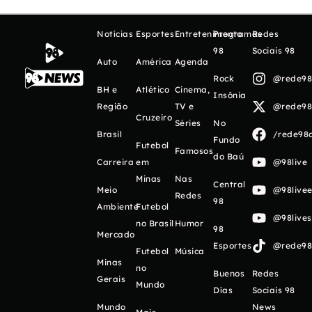
Notícias
Esportes
Entretenimento
Programas
Redes
98
Sociais 98
Auto
América
Agenda
Rock
@rede98o
BH e
Atlético
Cinema,
Insônia
Região
TV e
@rede98o
Cruzeiro
Séries
No
Brasil
/rede98o
Fundo
Futebol
Famosos
do Baú
Carreira
em
@98live
Minas
Nas
Central
Meio
@98livee
Redes
98
Ambiente
Futebol
@98live
no Brasil
Humor
98
Mercado
Esportes
@rede98o
Futebol
Música
Minas
no
Buenos
Redes
Gerais
Mundo
Días
Sociais 98
Mundo
News