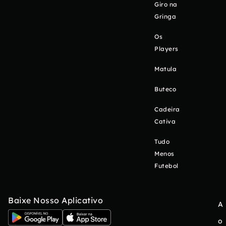
Giro na
Gringa
Os
Players
Matula
Buteco
Cadeira
Cativa
Tudo
Menos
Futebol
Baixe Nosso Aplicativo
A
o