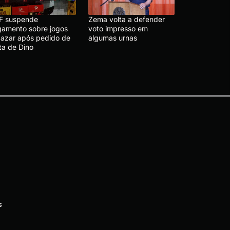
F suspende
Zema volta a defender
lgamento sobre jogos
voto impresso em
 azar após pedido de
algumas urnas
ta de Dino
s