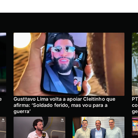
e
Gusttavo Lima volta a apoiar Cleitinho que
PT
afirma: ‘Soldado ferido, mas vou para a
co
guerra’
ge