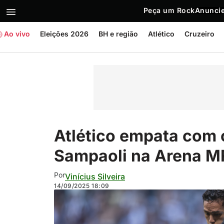
Peça um Rock
Anuncie
Ao vivo
Eleições 2026
BH e região
Atlético
Cruzeiro
Atlético empata com 
Sampaoli na Arena 
Por
Vinícius Silveira
14/09/2025
18:09