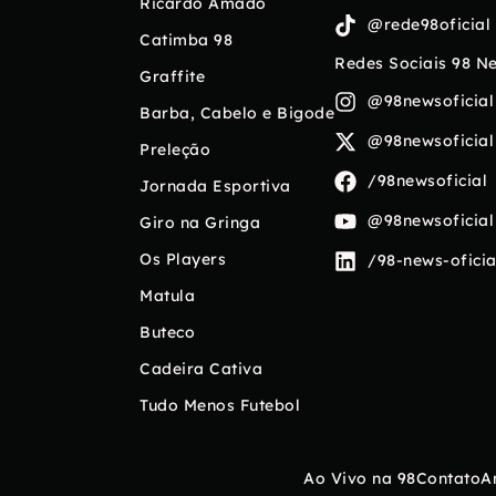
Ricardo Amado
@rede98oficial
Catimba 98
Redes Sociais 98 N
Graffite
@98newsoficial
Barba, Cabelo e Bigode
@98newsoficial
Preleção
/98newsoficial
Jornada Esportiva
@98newsoficial
Giro na Gringa
Os Players
/98-news-oficia
Matula
Buteco
Cadeira Cativa
Tudo Menos Futebol
Ao Vivo na 98
Contato
A