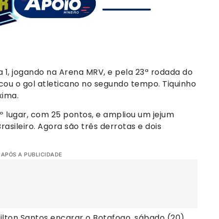
a 1, jogando na Arena MRV, e pela 23ª rodada do
ou o gol atleticano no segundo tempo. Tiquinho
xima.
º lugar, com 25 pontos, e ampliou um jejum
ileiro. Agora são três derrotas e dois
 APÓS A PUBLICIDADE
Nilton Santos encarar o Botafogo, sábado (20),