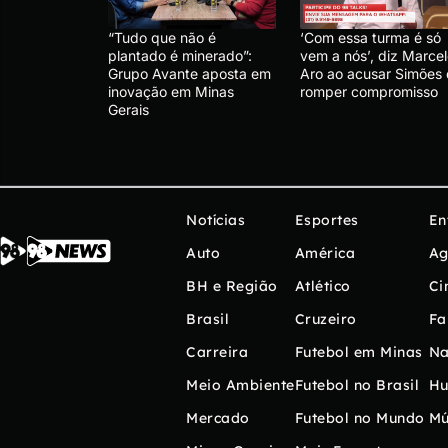
“Tudo que não é
‘Com essa turma é só
plantado é minerado”:
vem a nós’, diz Marce
Grupo Avante aposta em
Aro ao acusar Simões
inovação em Minas
romper compromisso
Gerais
Notícias
Esportes
En
Auto
América
Ag
BH e Região
Atlético
Ci
Brasil
Cruzeiro
Fa
Carreira
Futebol em Minas
Na
Meio Ambiente
Futebol no Brasil
H
Mercado
Futebol no Mundo
Mú