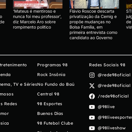
‘Mateus é mentiroso e
Flávio Roscoe descarta
ST
lo
nunca foi meu professor’,
privatização da Cemig e
ju
 de
diz Marcelo Aro sobre
propõe mudanças no
de
rompimento político
Bolsa Família, em
vis
primeira entrevista como
candidato ao Governo
tretenimento
Programas 98
Redes Sociais 98
enda
Rock Insônia
@rede98oficial
nema, TV e Séries
No Fundo do Baú
@rede98oficial
mosos
Central 98
/rede98oficial
s Redes
98 Esportes
@98live
umor
Buenos Días
@98liveesporte
sica
98 Futebol Clube
@98liveshow