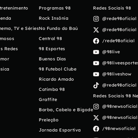
tretenimento
Programas 98
Redes Sociais 98
enda
Rock Insônia
@rede98oficial
nema, TV e Séries
No Fundo do Baú
@rede98oficial
mosos
Central 98
/rede98oficial
s Redes
98 Esportes
@98live
umor
Buenos Días
@98liveesporte
sica
98 Futebol Clube
@98liveshow
Ricardo Amado
@rede98oficial
Catimba 98
Redes Sociais 98 N
Graffite
@98newsoficial
Barba, Cabelo e Bigode
@98newsoficial
Preleção
/98newsoficial
Jornada Esportiva