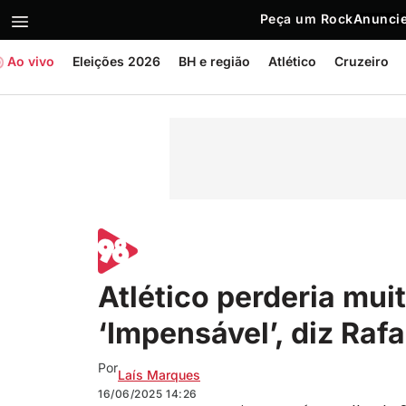
Peça um Rock
Anuncie
Ao vivo
Eleições 2026
BH e região
Atlético
Cruzeiro
Atlético perderia mui
‘Impensável’, diz Raf
Por
Laís Marques
16/06/2025
14:26