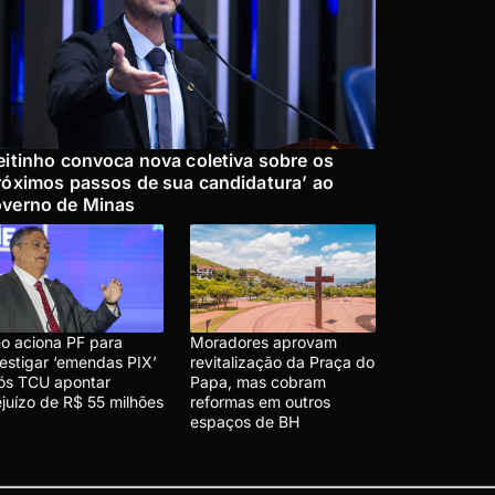
eitinho convoca nova coletiva sobre os
róximos passos de sua candidatura’ ao
verno de Minas
no aciona PF para
Moradores aprovam
vestigar ‘emendas PIX’
revitalização da Praça do
ós TCU apontar
Papa, mas cobram
ejuízo de R$ 55 milhões
reformas em outros
espaços de BH