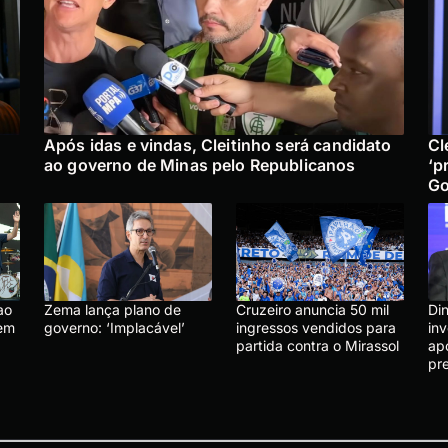
Após idas e vindas, Cleitinho será candidato
Cl
ao governo de Minas pelo Republicanos
‘p
Go
ao
Zema lança plano de
Cruzeiro anuncia 50 mil
Di
sem
governo: ‘Implacável’
ingressos vendidos para
in
partida contra o Mirassol
ap
pr