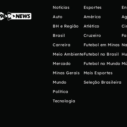
Notícias
Esportes
En
Auto
América
Ag
BH e Região
Atlético
Ci
Brasil
Cruzeiro
Fa
Carreira
Futebol em Minas
Na
Meio Ambiente
Futebol no Brasil
H
Mercado
Futebol no Mundo
Mú
Minas Gerais
Mais Esportes
Mundo
Seleção Brasileira
Política
Tecnologia