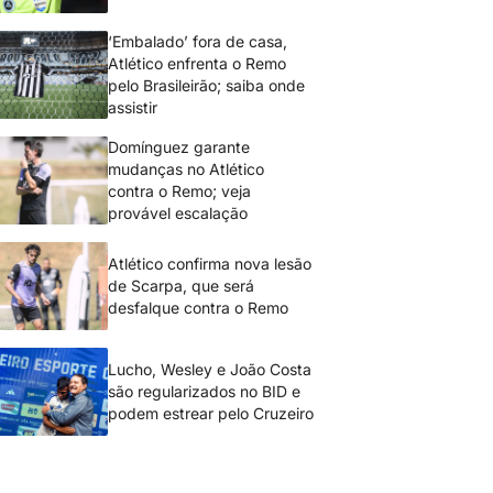
‘Embalado’ fora de casa,
Atlético enfrenta o Remo
pelo Brasileirão; saiba onde
assistir
Domínguez garante
mudanças no Atlético
contra o Remo; veja
provável escalação
Atlético confirma nova lesão
de Scarpa, que será
desfalque contra o Remo
Lucho, Wesley e João Costa
são regularizados no BID e
podem estrear pelo Cruzeiro