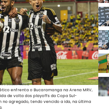
edro Souza / Atlético)
Atlético enfrenta o Bucaramanga na Arena MRV,
ida de volta dos playoffs da Copa Sul-
o agregado, tendo vencido a ida, na última
a.