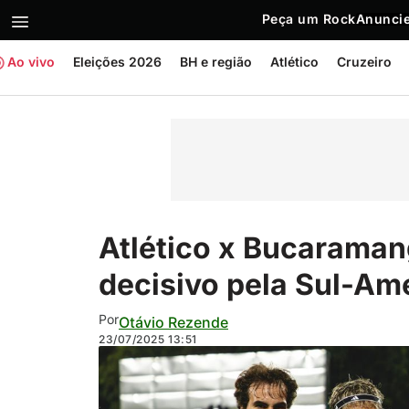
Peça um Rock
Anuncie
Ao vivo
Eleições 2026
BH e região
Atlético
Cruzeiro
Atlético x Bucaramang
decisivo pela Sul-Am
Por
Otávio Rezende
23/07/2025
13:51