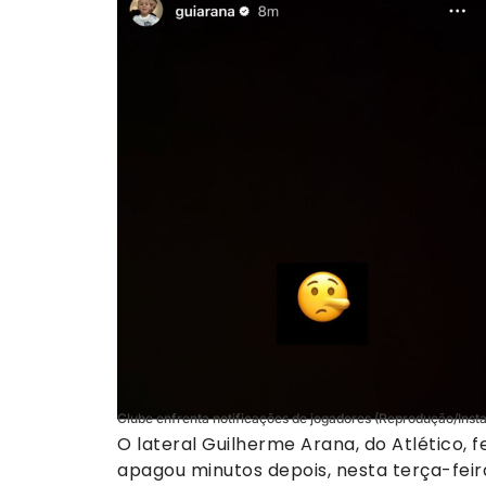
Clube enfrenta notificações de jogadores (Reprodução/Ins
O lateral Guilherme Arana, do Atlético,
apagou minutos depois, nesta terça-feir