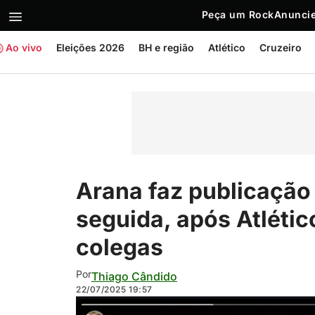
Peça um Rock
Anuncie
Ao vivo
Eleições 2026
BH e região
Atlético
Cruzeiro
Arana faz publicação
seguida, após Atlétic
colegas
Por
Thiago Cândido
22/07/2025
19:57