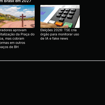
m Brasil em 2027
radores aprovam
Eleições 2026: TSE cria
vitalização da Praça do
órgão para monitorar uso
pa, mas cobram
de IA e fake news
formas em outros
paços de BH