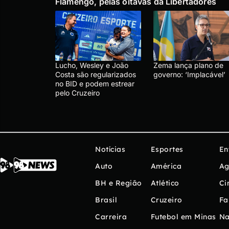
Flamengo, pelas oitavas da Libertadores
Lucho, Wesley e João
Zema lança plano de
Costa são regularizados
governo: ‘Implacável’
no BID e podem estrear
pelo Cruzeiro
Notícias
Esportes
En
Auto
América
Ag
BH e Região
Atlético
Ci
Brasil
Cruzeiro
Fa
Carreira
Futebol em Minas
Na