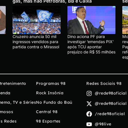
gás, mas não Petrobras, BB e Caixa
se
Cruzeiro anuncia 50 mil
Dino aciona PF para
Mo
ingressos vendidos para
investigar ‘emendas PIX’
re
partida contra o Mirassol
após TCU apontar
Pa
prejuízo de R$ 55 milhões
re
es
tretenimento
Programas 98
Redes Sociais 98
enda
Rock Insônia
@rede98oficial
nema, TV e Séries
No Fundo do Baú
@rede98oficial
mosos
Central 98
/rede98oficial
s Redes
98 Esportes
@98live