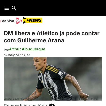
Ao vivo
DM libera e Atlético já pode contar
com Guilherme Arana
Arthur Albuquerque
Por
04/08/2025
12:40
Lateral deve reforçar o Galo contra o Flamengo (Foto: Pedro Souza/Atlético)
Compartilhar matéria