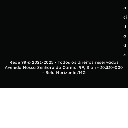
a
ci
d
a
d
e
Rede 98 © 2021-2025 • Todos os direitos reservados
Avenida Nossa Senhora do Carmo, 99, Sion - 30.330-000
- Belo Horizonte/MG