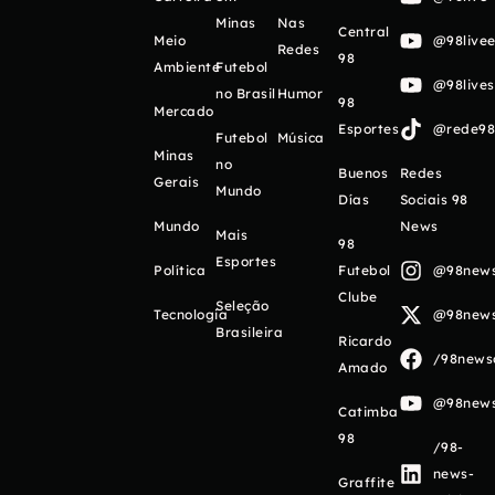
Minas
Nas
Central
Meio
@98livee
Redes
98
Ambiente
Futebol
@98live
no Brasil
Humor
98
Mercado
Esportes
@rede98o
Futebol
Música
Minas
no
Buenos
Redes
Gerais
Mundo
Días
Sociais 98
Mundo
News
Mais
98
Esportes
Política
Futebol
@98newso
Clube
Seleção
Tecnologia
@98newso
Brasileira
Ricardo
/98newso
Amado
@98newso
Catimba
98
/98-
news-
Graffite