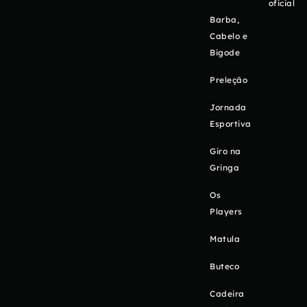
oficial
Barba,
Cabelo e
Bigode
Preleção
Jornada
Esportiva
Giro na
Gringa
Os
Players
Matula
Buteco
Cadeira