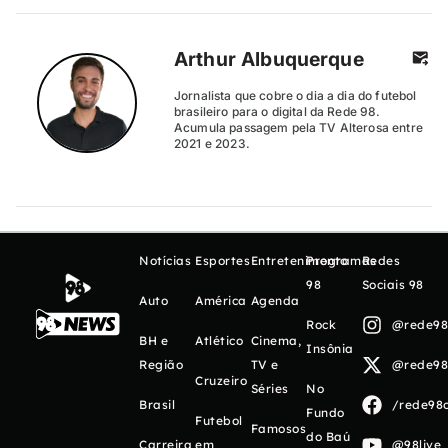
Arthur Albuquerque
Jornalista que cobre o dia a dia do futebol
brasileiro para o digital da Rede 98.
Acumula passagem pela TV Alterosa entre
2021 e 2023.
Notícias
Esportes
Entretenimento
Programas
Redes
98
Sociais 98
Auto
América
Agenda
Rock
@rede98o
BH e
Atlético
Cinema,
Insônia
Região
TV e
@rede98o
Cruzeiro
Séries
No
Brasil
/rede98o
Fundo
Futebol
Famosos
do Baú
Carreira
em
@98live