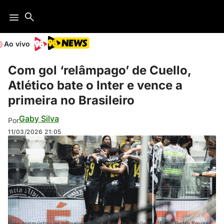
Ao vivo
Com gol ‘relâmpago’ de Cuello,
Atlético bate o Inter e vence a
primeira no Brasileiro
Gaby Silva
Por
11/03/2026
21:05
Galo conquistou os primeiros três pontos no Brasileirão (Foto: Pedro Souza /