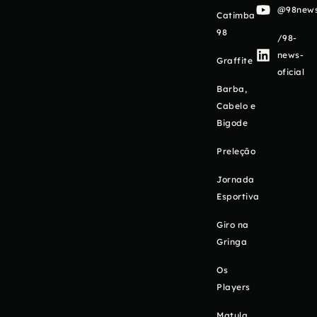
@98newso
Catimba
98
/98-
news-
Graffite
oficial
Barba,
Cabelo e
Bigode
Preleção
Jornada
Esportiva
Giro na
Gringa
Os
Players
Matula