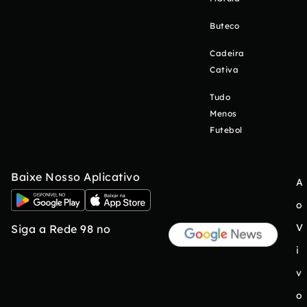
Buteco
Cadeira
Cativa
Tudo
Menos
Futebol
Baixe Nosso Aplicativo
A
o
V
Siga a Rede 98 no
i
v
o