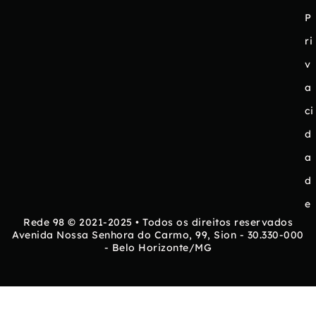
P
ri
v
a
ci
d
a
d
e
Rede 98 © 2021-2025 • Todos os direitos reservados
Avenida Nossa Senhora do Carmo, 99, Sion - 30.330-000
- Belo Horizonte/MG