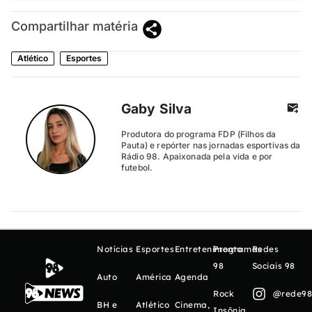
Compartilhar matéria
Atlético
Esportes
Gaby Silva
Produtora do programa FDP (Filhos da
Pauta) e repórter nas jornadas esportivas da
Rádio 98. Apaixonada pela vida e por
futebol.
Notícias
Esportes
Entretenimento
Programas
Redes
98
Sociais 98
Auto
América
Agenda
Rock
@rede98o
BH e
Atlético
Cinema,
Insônia