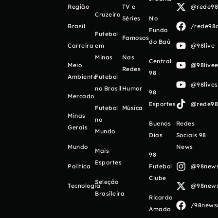
Região
TV e
@rede98o
Cruzeiro
Séries
No
Brasil
/rede98o
Fundo
Futebol
Famosos
do Baú
Carreira
em
@98live
Minas
Nas
Central
Meio
@98livee
Redes
98
Ambiente
Futebol
@98live
no Brasil
Humor
98
Mercado
Esportes
@rede98o
Futebol
Música
Minas
no
Buenos
Redes
Gerais
Mundo
Días
Sociais 98
Mundo
News
Mais
98
Esportes
Política
Futebol
@98newso
Clube
Seleção
Tecnologia
@98newso
Brasileira
Ricardo
/98newso
Amado