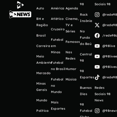
98
Sociais 98
Auto
América
Agenda
Rock
@rede98o
BH e
Atlético
Cinema,
Insônia
Região
TV e
@rede98o
Cruzeiro
Séries
No
Brasil
/rede98o
Fundo
Futebol
Famosos
do Baú
Carreira
em
@98live
Minas
Nas
Central
Meio
@98livee
Redes
98
Ambiente
Futebol
@98live
no Brasil
Humor
98
Mercado
Esportes
@rede98o
Futebol
Música
Minas
no
Buenos
Redes
Gerais
Mundo
Días
Sociais 98
Mundo
News
Mais
98
Esportes
Política
Futebol
@98newso
Clube