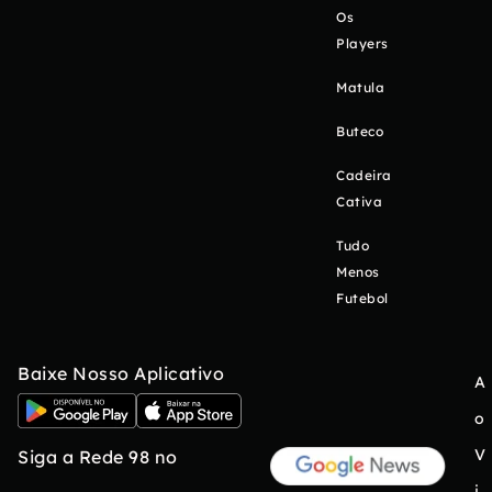
Os
Players
Matula
Buteco
Cadeira
Cativa
Tudo
Menos
Futebol
Baixe Nosso Aplicativo
A
o
V
Siga a Rede 98 no
i