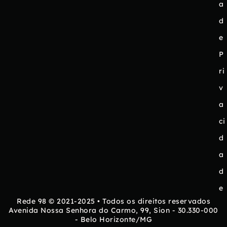
a
d
e
P
ri
v
a
ci
d
a
d
e
Rede 98 © 2021-2025 • Todos os direitos reservados
Avenida Nossa Senhora do Carmo, 99, Sion - 30.330-000
- Belo Horizonte/MG