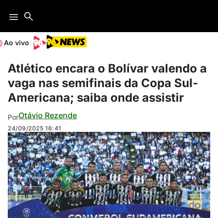
Ao vivo
Atlético encara o Bolívar valendo a
vaga nas semifinais da Copa Sul-
Americana; saiba onde assistir
Otávio Rezende
Por
24/09/2025
16:41
Partida de ida terminou empatada em 2 a 2 (Foto: Pedro Souza / Atlético)