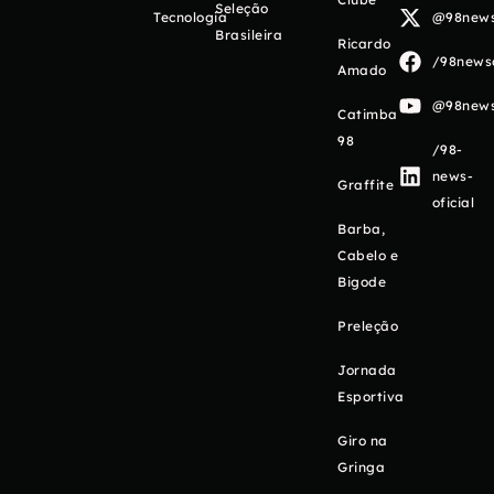
Seleção
Tecnologia
@98newso
Brasileira
Ricardo
/98newso
Amado
@98newso
Catimba
98
/98-
news-
Graffite
oficial
Barba,
Cabelo e
Bigode
Preleção
Jornada
Esportiva
Giro na
Gringa