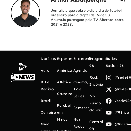
Jornalista que cobre o dia a dia do futebol
brasileiro para o digital da Rede 98.
Acumula passagem pela TV Alterosa entre
2021 e 2023.
Notícias
Esportes
Entretenimento
Programas
Redes
98
Sociais 98
Auto
América
Agenda
Rock
@rede98o
BH e
Atlético
Cinema,
Insônia
Região
TV e
@rede98o
Cruzeiro
Séries
No
Brasil
/rede98o
Fundo
Futebol
Famosos
do Baú
Carreira
em
@98live
Minas
Nas
Central
Meio
@98livee
Redes
98