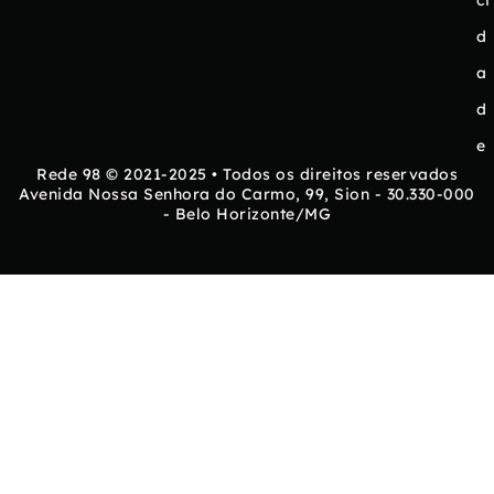
ci
d
a
d
e
Rede 98 © 2021-2025 • Todos os direitos reservados
Avenida Nossa Senhora do Carmo, 99, Sion - 30.330-000
- Belo Horizonte/MG