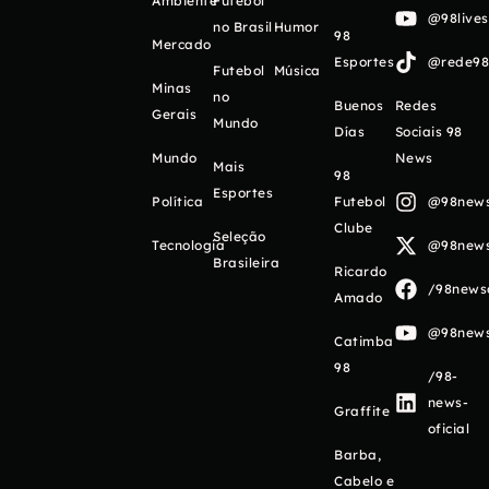
Ambiente
Futebol
@98live
no Brasil
Humor
98
Mercado
Esportes
@rede98o
Futebol
Música
Minas
no
Buenos
Redes
Gerais
Mundo
Días
Sociais 98
Mundo
News
Mais
98
Esportes
Política
Futebol
@98newso
Clube
Seleção
Tecnologia
@98newso
Brasileira
Ricardo
/98newso
Amado
@98newso
Catimba
98
/98-
news-
Graffite
oficial
Barba,
Cabelo e